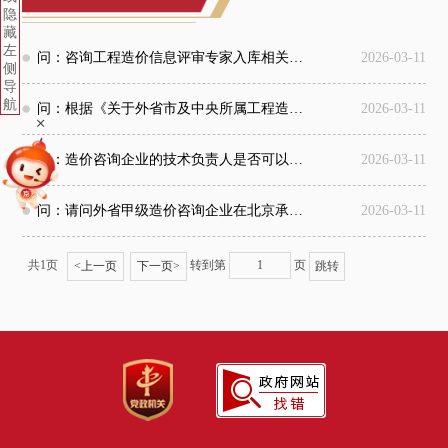
隐
藏
左
问：咨询工程造价信息评审专家入库相关事宜：未取得造价工程师证书，但从事相关专业8年以上的专业人员可以入库吗？
2026-03-11
侧
导
航
问：根据《关于外省市及中央所属工程造价咨询企业在京备案的通知》京建管〔2006〕732号 与《关于调整外省市招标代理机构、工程造价咨询企业有关备案事项的通知》京建发〔2016〕292号 的要求，现外省市工程造价企业在京承接业务之前不需要进行相关备案，只需在承接业务后进行项目备案；如是只需要在承接业务后进行项目备案，那在承接业务前是否还需要做其他准备工作？
2026-03-11
+
问：造价咨询企业的技术负责人是否可以由退休人员担任？
2026-03-11
问：请问外省甲级造价咨询企业在北京承接业务是否需要备案？如需备案,需提供哪些资料?怎样备案？
2026-03-11
共1页
转到第
页
<
上一页
下一页
>