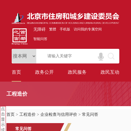
无障碍
繁體
手机版
访问我的专属空间
智能问答
首页
政务公开
政民服务
政民互动
工程造价
点
击
首页
>
工程造价
>
企业检查与信用评价
>
常见问答
显
示
常见问答
或