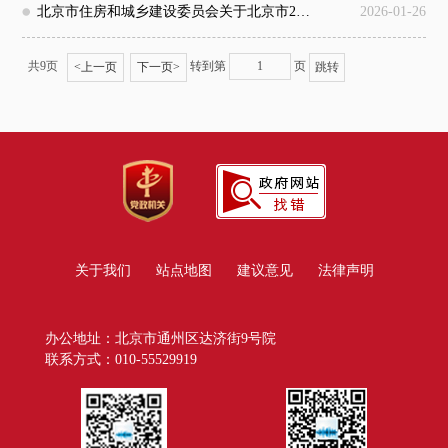
北京市住房和城乡建设委员会关于北京市2026年第三批二级建造师注册人员名单的通告
2026-01-26
共9页
转到第
页
<
上一页
下一页
>
关于我们
站点地图
建议意见
法律声明
办公地址：北京市通州区达济街9号院
联系方式：010-55529919