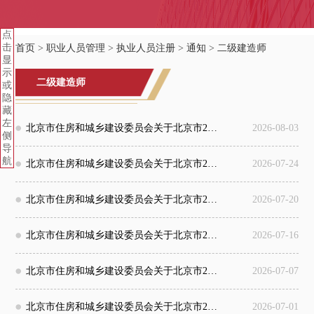
点
击
首页
>
职业人员管理
>
执业人员注册
>
通知
>
二级建造师
显
示
二级建造师
或
隐
藏
左
北京市住房和城乡建设委员会关于北京市2026年第二十五批二级建造师注册人员名单的通告
2026-08-03
侧
导
航
北京市住房和城乡建设委员会关于北京市2026年第二十四批二级建造师注册人员名单的通告
2026-07-24
北京市住房和城乡建设委员会关于北京市2026年第十三批二级造价工程师注册人员名单的通告
2026-07-20
北京市住房和城乡建设委员会关于北京市2026年第二十三批二级建造师注册人员名单的通告
2026-07-16
北京市住房和城乡建设委员会关于北京市2026年第二十二批二级建造师注册人员名单的通告
2026-07-07
北京市住房和城乡建设委员会关于北京市2026年第二十一批二级建造师注册人员名单的通告
2026-07-01