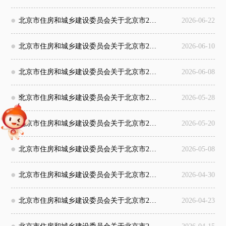
北京市住房和城乡建设委员会关于北京市2026年第二十批二级建造师注册人员名单的通告
2026-06-22
北京市住房和城乡建设委员会关于北京市2026年第十九批二级建造师注册人员名单的通告
2026-06-10
北京市住房和城乡建设委员会关于北京市2026年第十八批二级建造师注册人员名单的通告
2026-06-08
+
北京市住房和城乡建设委员会关于北京市2026年第十七批二级建造师注册人员名单的通告
2026-05-28
北京市住房和城乡建设委员会关于北京市2026年第十六批二级建造师注册人员名单的通告
2026-05-20
北京市住房和城乡建设委员会关于北京市2026年第十五批二级建造师注册人员名单的通告
2026-05-08
北京市住房和城乡建设委员会关于北京市2026年第十四批二级建造师注册人员名单的通告
2026-04-30
北京市住房和城乡建设委员会关于北京市2026年第十三批二级建造师注册人员名单的通告
2026-04-23