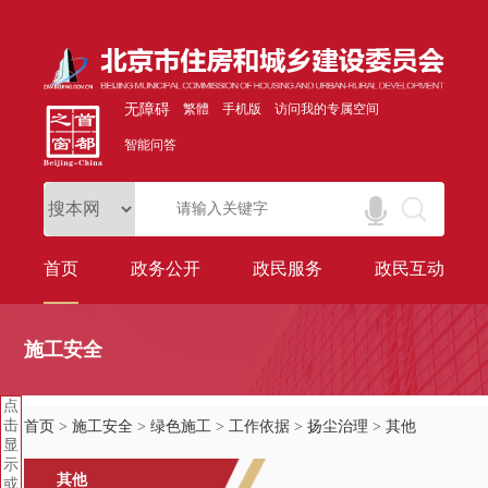
无障碍
繁體
手机版
访问我的专属空间
智能问答
首页
政务公开
政民服务
政民互动
施工安全
点
击
首页
>
施工安全
>
绿色施工
>
工作依据
>
扬尘治理
>
其他
显
示
其他
或