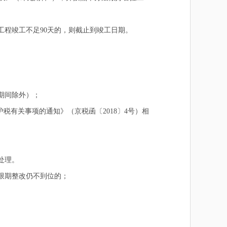
工程竣工不足90天的，则截止到竣工日期。
期间除外）；
有关事项的通知》（京税函〔2018〕4号）相
处理。
限期整改仍不到位的；