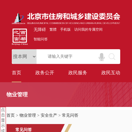
无障碍
繁體
手机版
访问我的专属空间
智能问答
首页
政务公开
政民服务
政民互动
物业管理
点
击
首页
>
物业管理
>
安全生产
>
常见问答
显
示
常见问答
或