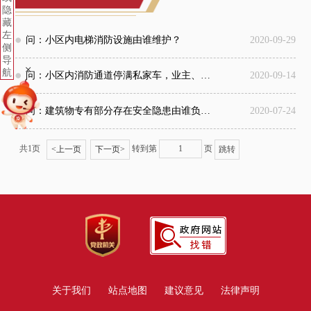
隐
藏
左
问：小区内电梯消防设施由谁维护？
2020-09-29
侧
导
+
航
问：小区内消防通道停满私家车，业主、物业、街道都能做些什么？
2020-09-14
问：建筑物专有部分存在安全隐患由谁负责？
2020-07-24
共1页
转到第
页
<
上一页
下一页
>
关于我们
站点地图
建议意见
法律声明