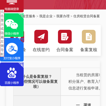
点
击
首页
>
房屋租赁服务
>
我是企业
>
我要办理
>
住房租赁合同备案
显
复核
示
或
隐
藏
左
侧
房源核验
在线签约
合同备案
备案复核
导
航
当租赁的房屋有本
什么是备案复核？
（哪些情况可以做备案复
积分落户、教育入学
核）
信息进行复核申请。
一、渠道