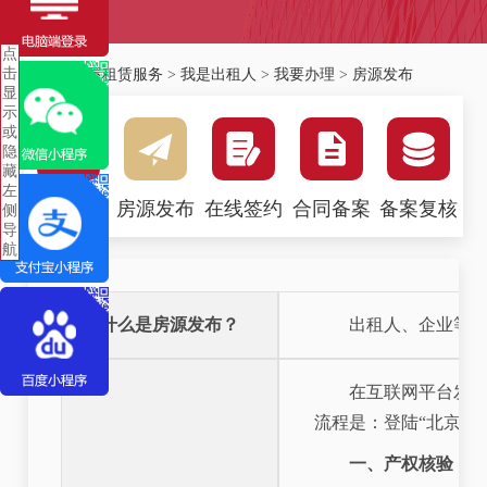
点
击
首页
>
房屋租赁服务
>
我是出租人
>
我要办理
>
房源发布
显
示
或
隐
藏
左
房源核验
房源发布
在线签约
合同备案
备案复核
侧
导
航
什么是房源发布？
出租人、企业等需
在互联网平台发布
流程是：登陆“北京市
一、产权核验