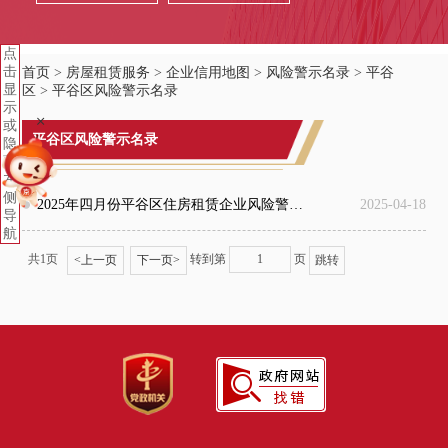
点
击
首页
>
房屋租赁服务
>
企业信用地图
>
风险警示名录
>
平谷
显
区
>
平谷区风险警示名录
示
+
或
平谷区风险警示名录
隐
藏
左
侧
2025年四月份平谷区住房租赁企业风险警示名单
2025-04-18
导
航
共1页
转到第
页
<
上一页
下一页
>