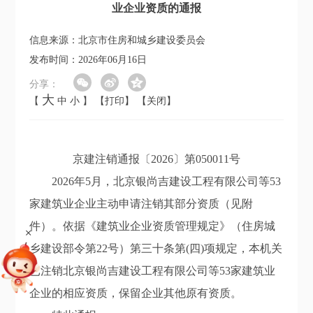
业企业资质的通报
信息来源：北京市住房和城乡建设委员会
发布时间：2026年06月16日
分享：
大
【
中
小
】
【打印】
【关闭】
京建注销
通报
〔202
6
〕第
050011
号
2026年5月，
北京银尚吉建设工程有限公司等
53
家建筑业企业
主动申请注销其部分资质（见附
件）
。
依据《建筑业企业
资质管理规定》（住房城
+
乡建设部令第22号）第三十条第(四)项规定，本机关
已注销北京银尚吉建设工程有限公司等
53
家建筑业
企业的
相应
资质，
保留企业其他原有资质
。