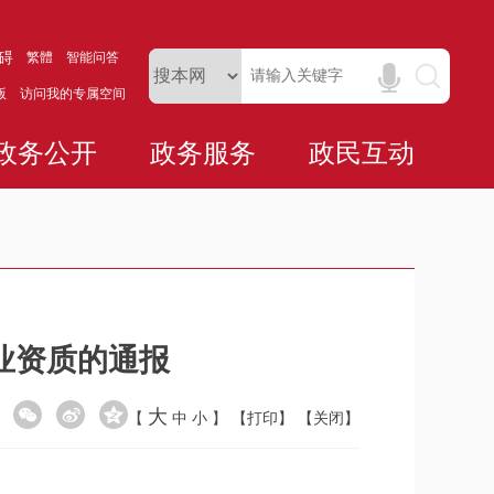
碍
繁體
智能问答
版
访问我的专属空间
政务公开
政务服务
政民互动
业资质的通报
大
【
中
小
】
【打印】
【关闭】