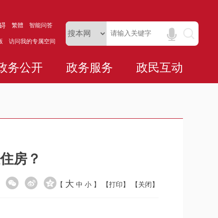
碍
繁體
智能问答
版
访问我的专属空间
政务公开
政务服务
政民互动
住房？
大
【
中
小
】
【打印】
【关闭】