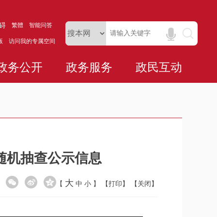
碍
繁體
智能问答
版
访问我的专属空间
政务公开
政务服务
政民互动
双随机抽查公示信息
大
【
中
小
】
【打印】
【关闭】