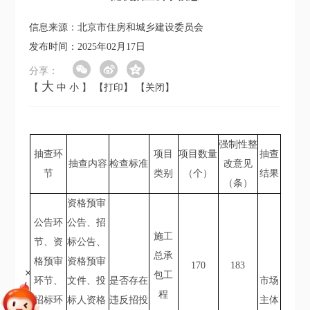
信息来源：北京市住房和城乡建设委员会
发布时间：2025年02月17日
分享：
大
【
中
小
】
【打印】
【关闭】
强制性整
抽查环
项目
项目数量
抽查
抽查内容
检查标准
改意见
节
类别
（个）
结果
（条）
资格预审
公告环
公告、招
施工
节、资
标公告、
总承
格预审
资格预审
170
183
+
包工
环节、
文件、投
是否存在
市场
程
招标环
标人资格
违反招投
主体