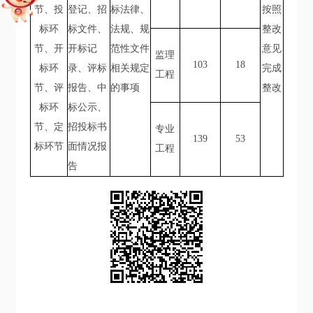
节、投
登记、招
标法律、
按照
标环
标文件、
法规、规
整改
节、开
开标记
范性文件
意见
监理
103
18
标环
录、评标
相关规定
完成
工程
节、评
报告、中
的事项
整改
标环
标公示、
节、定
招投标书
专业
139
53
标环节
面情况报
工程
告