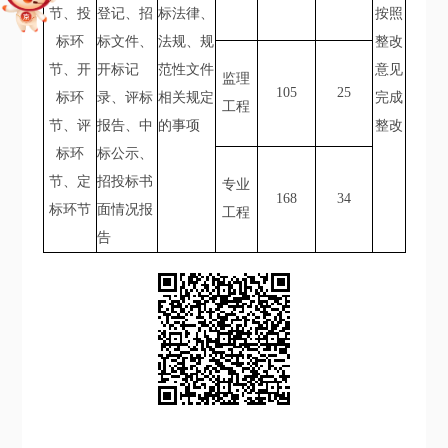
节、投
登记、招
标法律、
按照
标环
标文件、
法规、规
整改
节、开
开标记
范性文件
意见
监理
105
25
标环
录、评标
相关规定
完成
工程
节、评
报告、中
的事项
整改
标环
标公示、
节、定
招投标书
专业
168
34
标环节
面情况报
工程
告