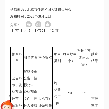
信息来源：北京市住房和城乡建设委员会
发布时间：2025年08月12日
分享：
大
【
中
小
】
【打印】
【关闭】
强制性整
抽查环
项目
项目数量
抽查
抽查内容
检查标准
改意见
节
类别
（个）
结果
（条）
资格预审
公告环
公告、招
施工
节、资
标公告、
总承
格预审
资格预审
281
299
+
包工
环节、
文件、投
是否存在
市场
程
招标环
标人资格
违反招投
主体