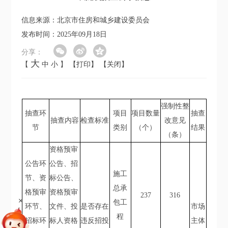
信息来源：北京市住房和城乡建设委员会
发布时间：2025年09月18日
分享：
大
【
中
小
】
【打印】
【关闭】
强制性整
抽查环
项目
项目数量
抽查
抽查内容
检查标准
改意见
节
类别
（个）
结果
（条）
资格预审
公告环
公告、招
施工
节、资
标公告、
总承
格预审
资格预审
237
316
+
包工
环节、
文件、投
是否存在
市场
程
招标环
标人资格
违反招投
主体