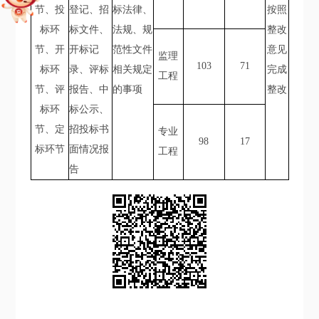
节、投
登记、招
标法律、
按照
标环
标文件、
法规、规
整改
节、开
开标记
范性文件
意见
监理
103
71
标环
录、评标
相关规定
完成
工程
节、评
报告、中
的事项
整改
标环
标公示、
节、定
招投标书
专业
98
17
标环节
面情况报
工程
告