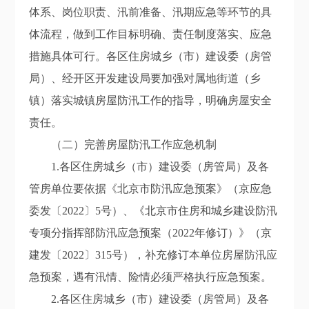
体系、岗位职责、汛前准备、汛期应急等环节的具
体流程，做到工作目标明确、责任制度落实、应急
措施具体可行。各区住房城乡（市）建设委（房管
局）、经开区开发建设局
要加强对
属地街道（乡
镇）落实城镇
房屋防汛工作的
指导，
明确房屋安全
责任。
（二）
完善房屋防汛工作应急机制
1.
各区住房城乡（市）建设委（房管局）及
各
管房单位
要
依据
《北京市防汛应急预案》
（京应急
委发〔20
22
〕
5
号）、《北京市住房和城乡建设防汛
专项分指挥部防汛应急预案（20
22
年修订）》（京
建
发
〔20
22
〕
315
号），补充修订本单位房屋防汛应
急预案
，
遇有汛情、险情必须严格执行应急预案。
2
.
各区住房城乡（市）建设委（房管局）及
各