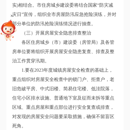
实
)
相结合。市住房城乡建设委将结合国家“防灾减
灾日”宣传，组织全市房屋防汛应急抢险演练，并对
+
部分单位的防汛抢险演练情况进行抽查。
（三）开展房屋安全隐患排查整治
各区住房城乡（市）建设委（房管局）
及
各
管
房单位
要将
组织开展房屋安全隐患复查、排查及整
治
工作贯穿汛期
。
1.
要在
20
2
3
年度城镇房屋安全检查的基础上，
重点组织对房屋安全检查中的锁门户、拒查户，老
旧危破平房、中式旧楼、简易住宅楼、低洼院落，
住宅小区排水设施、普通地下室及征而未拆等重点
区域、重点房屋和重点部位进行安全复查或排查，
对发现的房屋安全问题要采取措施，确保不留盲区
死角。