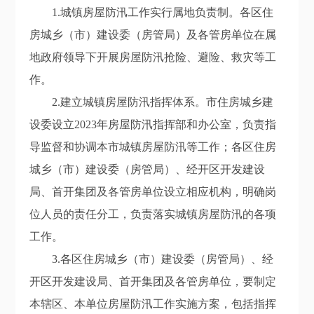
1.
城镇房屋防汛
工作
实行属地负责制。各区住
房城乡（市）建设委（房管局）及各管房单位在属
地政府领导下开展房屋防汛抢险、避险、救灾等工
作。
2.
建立城镇房屋防汛指挥体系。市住房城乡建
设委设立
20
2
3
年房屋防汛指挥部和办公室，负责指
导监督和协调本市城镇房屋防汛等工作；各区住房
城乡（市）建设委（房管局）、经开区开发建设
局
、首开集团
及各管房单位设立相应机构，明确岗
位人员的责任分工，负责落实城镇房屋防汛的各项
工作。
3.
各区住房城乡（市）建设委（房管局）、经
开区开发建设局
、首开集团
及
各
管房单位，
要
制
定
本辖区、本单位
房屋防汛
工作实施方案，包括指挥