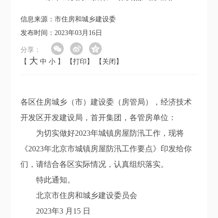
信息来源：市住房和城乡建设委
发布时间：2023年03月16日
分享：
大
【
中
小
】
【打印】
【关闭】
各区住房城乡
（市）
建设委（房管局），
经济技术
开发区开发建设局，
首开集团，
各管房单位：
为切实做好202
3
年城镇房屋防汛工作，现将
《
20
2
3
年北京市城镇房屋防汛工作要点》印
发给你
们，请结合各区实际情况，认真组织落实。
特此通知。
北京市住房和城乡建设委员会
20
2
3
年
3
月
15
日