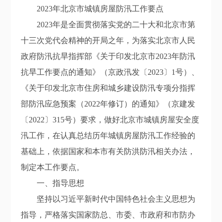
202
3
年北京市城镇房屋防汛工作要点
202
3
年是
全面贯彻落实党的二十大和北京市第
十三次党代会精神的开局之年，
为
落实北京市人民
政府防汛抗旱指挥部《关于印发北京市202
3
年防汛
抗旱工作要点
的通知》
（京政汛发〔
202
3
〕
1
号）、
《关于印发北京市住房和城乡建设防汛专项分指挥
部防汛应急预案
（20
22
年修订）
的通知》
（
京建
发
〔20
22
〕
315
号
）要求，做好北京市城镇房屋安全度
汛工作，在认真总结历年城镇房屋防汛工作经验的
基础上，依据国家和本市有关防洪防汛相关办法，
制定本工作要点。
一、指导思想
坚持以
习近平新时代中国特色社会主义思想为
指导，严格落实国家防总、市委、市政府和市防办