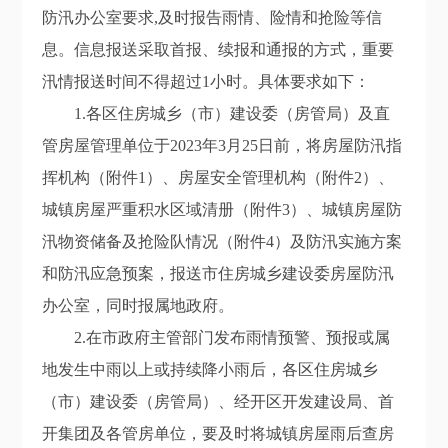
防汛办公室
要求,及时报告雨情、险情和抢险等信
息。信息报送采取首报、续报和通报的方式，重要
汛情报送时间不得超过1小时。具体要求如下：
1.
各区住房城乡（市）建设委
（房管局）及直
管房屋管理单位于20
23
年
3
月
25
日前，将房屋防汛指
挥机构（附件1）
、
房屋安全管理机构（附件2）、
城镇房屋严重积水区域清册（附件3）、城镇房屋防
汛物资储备及抢险队情况（附件4）及防汛实施方案
和防汛应急预案，报送市住房城乡建设委房屋
防汛
办公室
，同时报属地政府。
2.在市政府主
管部门发布雨情预警、预报或属
地发生中雨以上或持续
降
小雨后，各区住房城乡
（市）
建设委（房管局）
、经开区开发建设局
、首
开集团
及
各
管房单位
，
要及时将城镇房屋雨后查房