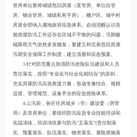
管房单位
要将
城镇危旧房屋（直管房、单位自管
房、物业管房、城镇私有平房）、棚户区、城中村
房屋全部纳入属地政府应急体系。必须清醒认识首
都房屋防汛工作还存在区域不平衡的问题
，
汛期极
端降雨天气依然多发频发，要建立和完善危旧房屋
汛期
安全保障工作制度，
建立清册和应急预案。
3.
针对防范重点加强防汛抢险队伍建设和人员
责任落实，按照“专业化与社会化相结合”的原则，
充实房屋防汛应急救援力量，形成专兼结合、规模
适度、管理规范、设备齐全的应急抢险体系。
4.
上
汛前，各区住房城乡（市）建设委（房管
局）及管房单位，要组织防汛应急专业技能培训和
实战演练，培训演练要与防汛“五落实”
(
责任制落
实、预案落实、队伍落实、物资落实、避险措施落