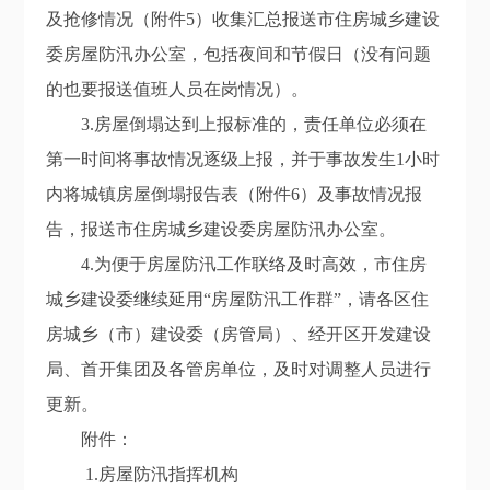
及抢修情况（附件5）收集
汇总
报送市住房城乡建设
委房屋防汛办公室，包括夜间和节假日
（
没有问题
的也要报送
值班人员在岗情况）。
3
.
房屋倒塌达到上报标准的，责任单位必须在
第一时间将事故情况逐级上报，并于事故发生1小时
内将
城镇房屋倒塌报告表（附件
6
）
及事故情况报
告
，
报送市住房城乡建设委房屋
防汛办公室
。
4.
为便于房屋防汛工作联络及时
高效
，市住房
城乡建设委继续延用“房屋防汛工作群”，请各区住
房城
乡（市）建设委（房管局）
、经开区开发建设
局
、首开集团
及
各
管房单位
，
及时对
调整
人员进行
更新。
附件：
1.房屋防汛指挥机构