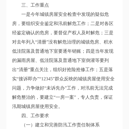
三、
工作重点
一是今年城镇房屋安全检查中发现的疑似危
房，要组织安全鉴定和
汛前
解危工作；
二是
对
各区
经鉴定确认的危房，要督促产权人
及
时
解危；三是
对去年列入“清册
”
没有解危治理的
城镇
危
房、积水
低洼院落及普通地下室
要逐年销账；四是当年发现
的
漏雨
房屋
、低洼院落及普通地下室倒灌等要
列
出“清册
”
重点关注，组织好抢险抢修工作；
五
是落
实“接诉即办”
“
12345
”
群众反映的城镇房屋使用安全
问题
，
力争做
好
“未诉先办”
工作
，
对汛前无法完成
解危整治的，要建立“一房一案”
，
专人负责，
保证
汛期城镇房屋使用安全。
四、工作要求
（一
）建立和完善防汛工作责任制体系