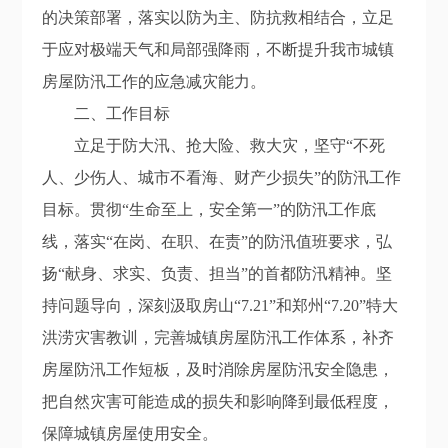
的决策部署，
落实
以防为主、防抗救相结合，立足
于应对极端天气和局部强降雨，不断提升我市城镇
房屋防汛工作的应急减灾能力。
二、
工作目标
立足于防大汛、抢大险、救大灾，坚守“不死
人、少伤人、城市不看海、财产少损失”的防汛工作
目标
。
贯彻
“生命至上，安全第一”的防汛工作底
线，
落实
“在岗、在职、在责”的防汛值班要求，弘
扬“
献身、求实、负责、担当”的首都防汛精神。坚
持问题导向，
深刻汲取房山“
7
.
21”和郑州“7
.
20”特大
洪涝灾害教训，
完善城镇房屋防汛工作体系，补齐
房屋
防汛工作短板，及时消除房屋防汛
安全
隐患，
把自然灾害
可能
造成的损失和影响降到最低程度，
保障城镇房屋使用安全。