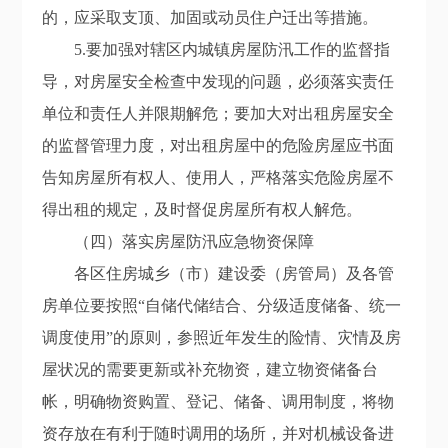
的，应采取支顶、加固或动员住户迁出等措施。
5.要
加
强
对辖区内
城镇房屋防汛工作的监督指
导，
对房屋安全检查中发现的问题，必须落实责任
单位
和
责任人并限期解危
；要加大对
出租
房屋
安全
的监督管理
力度
，
对出租
房屋
中的危险房屋应书面
告知房屋所有权人、使用人，严格落实危险房屋不
得出租的规定，及时督促房屋所有权人解危。
（四）落实房屋防汛
应急
物资保障
各区住房城乡（市）建设委（房管局）及
各
管
房单位要按照“自储代储结合、分级适度储备、统一
调度使用”的原则，参照近年发生的险情、灾情及房
屋状况的需要
更新或补充
物资
，
建立
物资
储备台
帐，明确物资购置、登记、储备、调用制度，将物
资存放在有利于随时调用的场所，并对机械设备进