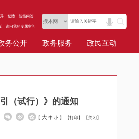
碍
繁體
智能问答
版
访问我的专属空间
政务公开
政务服务
政民互动
引（试行）》的通知
大
【
中
小
】
【打印】
【关闭】