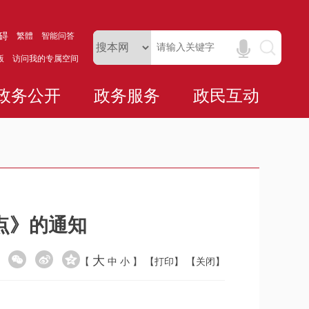
碍
繁體
智能问答
版
访问我的专属空间
政务公开
政务服务
政民互动
点》的通知
大
【
中
小
】
【打印】
【关闭】