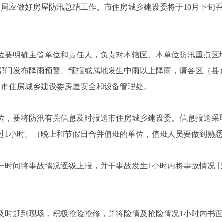
管局应做好房屋防汛总结工作。市住房城乡建设委将于10月下旬
位要明确主管单位和责任人，负责对本辖区、本单位防汛重点区
部门发布降雨预警、预报或属地发生中雨以上降雨，请各区（县
报市住房城乡建设委房屋安全和设备管理处。
位，要将防汛有关信息及时报送市住房城乡建设委。信息报送采
过1小时。（晚上和节假日合并值班的单位，值班人员要做到熟悉
一时间将事故情况逐级上报，并于事故发生1小时内将事故情况
及时赶到现场，积极抢险抢修，并将险情及抢险情况1小时内书