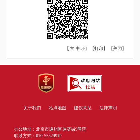
【大
中
【
打印
】 【
关闭
】
小】
关于我们
站点地图
建议意见
法律声明
办公地址：北京市通州区达济街9号院
联系方式：010-55529919