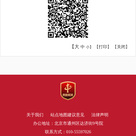
【大
中
【
打印
】 【
关闭
】
小】
关于我们
站点地图
建议意见
法律声明
办公地址：北京市通州区达济街9号院
联系方式：010-55597026