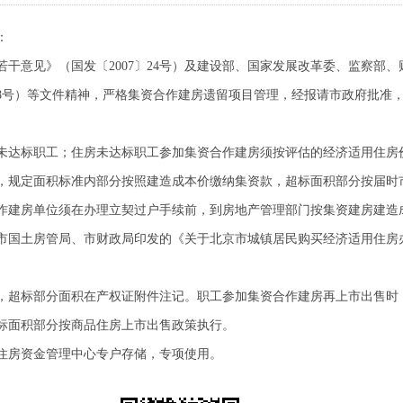
：
意见》（国发〔2007〕24号）及建设部、国家发展改革委、监察部、
258号）等文件精神，严格集资合作建房遗留项目管理，经报请市政府批
达标职工；住房未达标职工参加集资合作建房须按评估的经济适用住房
规定面积标准内部分按照建造成本价缴纳集资款，超标面积部分按届时
房单位须在办理立契过户手续前，到房地产管理部门按集资建房建造成
国土房管局、市财政局印发的《关于北京市城镇居民购买经济适用住房
超标部分面积在产权证附件注记。职工参加集资合作建房再上市出售时
标面积部分按商品住房上市出售政策执行。
房资金管理中心专户存储，专项使用。