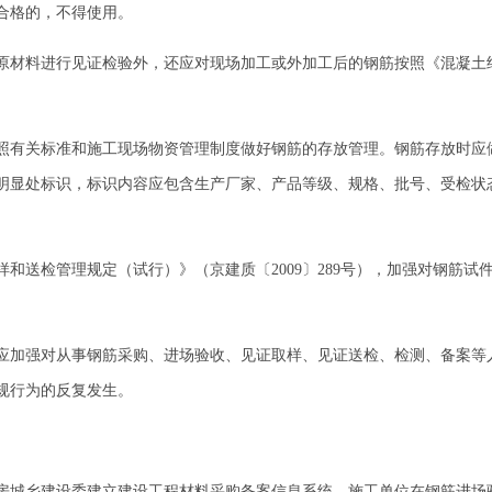
合格的，不得使用。
材料进行见证检验外，还应对现场加工或外加工后的钢筋按照《混凝土结
有关标准和施工现场物资管理制度做好钢筋的存放管理。钢筋存放时应
明显处标识，标识内容应包含生产厂家、产品等级、规格、批号、受检状
送检管理规定（试行）》（京建质〔2009〕289号），加强对钢筋试
加强对从事钢筋采购、进场验收、见证取样、见证送检、检测、备案等
规行为的反复发生。
城乡建设委建立建设工程材料采购备案信息系统。施工单位在钢筋进场