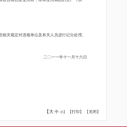
照相关规定对违规单位及有关人员进行记分处理。
二〇一一年十一月十六日
【大
中
【
打印
】 【
关闭
】
小】