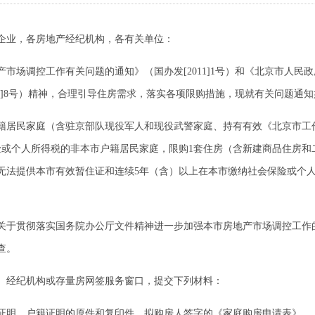
企业，各房地产经纪机构，各有关单位：
场调控工作有关问题的通知》（国办发[2011]1号）和《北京市人民
11]8号）精神，合理引导住房需求，落实各项限购措施，现就有关问题通
市户籍居民家庭（含驻京部队现役军人和现役武警家庭、持有有效《北京市
险或个人所得税的非本市户籍居民家庭，限购1套住房（含新建商品住房和
无法提供本市有效暂住证和连续5年（含）以上在本市缴纳社会保险或个
于贯彻落实国务院办公厅文件精神进一步加强本市房地产市场调控工作
查。
经纪机构或存量房网签服务窗口，提交下列材料：
明、户籍证明的原件和复印件，拟购房人签字的《家庭购房申请表》、