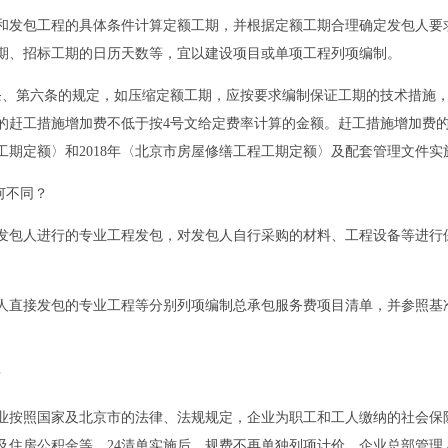
发包工程的具体条件计算定额工期，并根据定额工期合理确定发包人要求
期、招标工期的日历天数等，宜以建设项目或单项工程列项编制。
、第六条的规定，如压缩定额工期，应按要求编制保证工期的技术措施，
的赶工措施增加费不低于按4号文给定费率计算的金额。赶工措施增加费
工期定额〉和2018年〈北京市房屋修缮工程工期定额〉及配套管理文件实施
何不同？
包人进行的专业工程发包，对发包人自行采购的材料、工程设备等进行保
直接发包的专业工程等分别列项编制总承包服务费项目清单，并参照基准
？
按照国家及北京市的法律、法规规定，企业为职工和工人缴纳的社会保险
及住房公积金等。24清单实施后，规费不再单独列项计价，企业总部管理