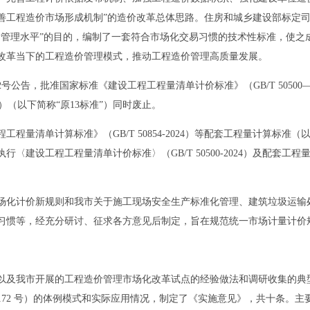
善工程造价市场形成机制”的造价改革总体思路。住房和城乡建设部标定
价管理水平”的目的，编制了一套符合市场化交易习惯的技术性标准，使之
改革当下的工程造价管理模式，推动工程造价管理高质量发展。
12号公告，批准国家标准《建设工程工程量清单计价标准》（GB/T 50500
3）（以下简称“原13标准”）同时废止。
清单计算标准》（GB/T 50854-2024）等配套工程量计算标准
建设工程工程量清单计价标准〉（GB/T 50500-2024）及配套工程
化计价新规则和我市关于施工现场安全生产标准化管理、建筑垃圾运输处
习惯等，经充分研讨、征求各方意见后制定，旨在规范统一市场计量计价规
及我市开展的工程造价管理市场化改革试点的经验做法和调研收集的典型
〕172 号）的体例模式和实际应用情况，制定了《实施意见》，共十条。