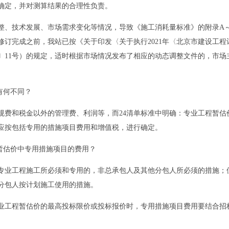
确定，并对测算结果的合理性负责。
、技术发展、市场需求变化等情况，导致《施工消耗量标准》的附录A～
修订完成之前，我站已按《关于印发〈关于执行2021年〈北京市建设工
1〕11号）的规定，适时根据市场情况发布了相应的动态调整文件的，市
有何不同？
费和税金以外的管理费、利润等，而24清单标准中明确：专业工程暂估价
应按包括专用的措施项目费用和增值税，进行确定。
暂估价中专用措施项目的费用？
业工程施工所必须和专用的，非总承包人及其他分包人所必须的措施；但
分包人按计划施工使用的措施。
工程暂估价的最高投标限价或投标报价时，专用措施项目费用要结合招标
。