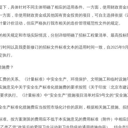
下，具体针对不同主体明确了相应的适用条件。一方面，使用财政资金或
一方面，非使用财政资金或其他国有资金投资的项目，可自主选择依据《
计量计价活动，但应严格执行我市相关的造价管理规范性文件的规定。
相关规定和市场实际情况，分别详细明确了招标工程量清单、最高投标
间以及我委新修订的招标文件标准文本的适用时间一致，自2025年9月
定执行。
措施费？
费的关系。《计量标准》中安全生产、环境保护、文明施工和临时设施等
实施意见中关于安全生产标准化措施费的要求按照《关于印发〈北京市建
管理要求执行。《计量标准》中“安全生产”措施项目清单对应9号文的“安全
生产标准化措施费应当按照市场化计价的原则，根据相关施工措施、拟
准。按方案测算的费用应不低于本实施意见的费用标准（附件）中相应的
“乙类乙管”政策后的爱国卫生运动和卫生防疫的通用措施内容），结合市