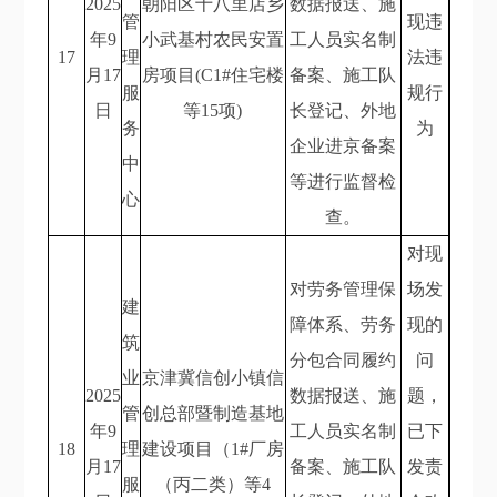
2025
朝阳区十八里店乡
数据报送、施
管
现违
年9
小武基村农民安置
工人员实名制
17
理
法违
月17
房项目(C1#住宅楼
备案、施工队
服
规行
日
等15项)
长登记、外地
务
为
企业进京备案
中
等进行监督检
心
查。
对现
对劳务管理保
场发
建
障体系、劳务
现的
筑
分包合同履约
问
业
京津冀信创小镇信
2025
数据报送、施
题，
管
创总部暨制造基地
年9
工人员实名制
已下
18
理
建设项目（1#厂房
月17
备案、施工队
发责
服
（丙二类）等4