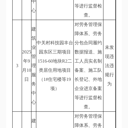
中
等进行监督检
心
查。
对劳务管理保
建
障体系、劳务
筑
中关村科技园丰台
分包合同履约
业
未发
2025
园东区三期项目
数据报送、施
管
现违
年9
1516-60地块R2二
工人员实名制
3
理
法违
月10
类居住用地项目
备案、施工队
服
规行
日
（1#住宅楼等19
长登记、外地
务
为
项）
企业进京备案
中
等进行监督检
心
查。
对劳务管理保
建
障体系、劳务