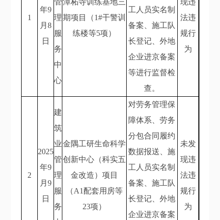
管
潭柘寺训练基地三
现违
年9
工人员实名制
1
理
期项目（1#干警训
法违
月8
备案、施工队
服
练楼等5项）
规行
日
长登记、外地
务
为
企业进京备案
中
等进行监督检
心
查。
对劳务管理保
建
障体系、劳务
筑
分包合同履约
业
金隅工研生命科学
未发
2025
数据报送、施
管
创新中心（科实五
现违
年9
工人员实名制
2
理
金改造）项目
法违
月9
备案、施工队
服
（A1配套用房等
规行
日
长登记、外地
务
23项）
为
企业进京备案