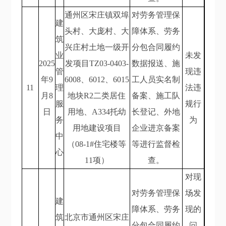
通州区宋庄镇双埠
对劳务管理保
建
头村、大庞村、大
障体系、劳务
筑
兴庄村土地一级开
分包合同履约
业
未发
2025
发项目TZ03-0403-
数据报送、施
管
现违
年9
6008、6012、6015
工人员实名制
11
理
法违
月8
地块R2二类居住
备案、施工队
服
规行
日
用地、A334托幼
长登记、外地
务
为
用地建设项目
企业进京备案
中
（08-1#住宅楼等
等进行监督检
心
11项）
查。
对现
对劳务管理保
场发
建
障体系、劳务
现的
筑
北京市通州区宋庄
分包合同履约
问