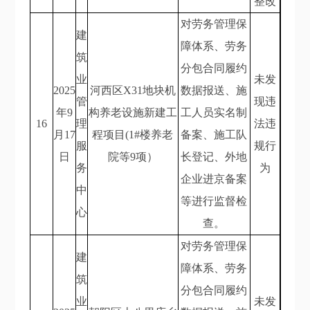
整改
对劳务管理保
建
障体系、劳务
筑
分包合同履约
业
未发
2025
河西区X31地块机
数据报送、施
管
现违
年9
构养老设施新建工
工人员实名制
16
理
法违
月17
程项目(1#楼养老
备案、施工队
服
规行
日
院等9项）
长登记、外地
务
为
企业进京备案
中
等进行监督检
心
查。
对劳务管理保
建
障体系、劳务
筑
分包合同履约
业
未发