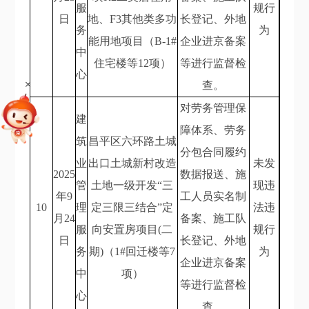
服
规行
日
地、F3其他类多功
长登记、外地
务
为
能用地项目（B-1#
企业进京备案
中
住宅楼等12项）
等进行监督检
心
+
查。
对劳务管理保
建
障体系、劳务
筑
昌平区六环路土城
分包合同履约
业
出口土城新村改造
未发
2025
数据报送、施
管
土地一级开发“三
现违
年9
工人员实名制
10
理
定三限三结合”定
法违
月24
备案、施工队
服
向安置房项目(二
规行
日
长登记、外地
务
期)（1#回迁楼等7
为
企业进京备案
中
项）
等进行监督检
心
查。