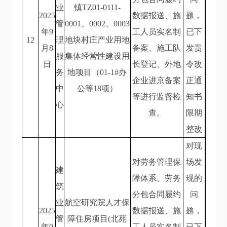
业
镇TZ01-0111-
2025
数据报送、施
题，
管
0001、0002、0003
年9
工人员实名制
已下
12
理
地块村庄产业用地
月8
备案、施工队
发责
服
集体经营性建设用
日
长登记、外地
令改
务
地项目（01-1#办
企业进京备案
正通
中
公等18项）
等进行监督检
知书
心
查。
限期
整改
对现
对劳务管理保
场发
建
障体系、劳务
现的
筑
分包合同履约
问
业
航空研究院人才保
2025
数据报送、施
题，
管
障住房项目(北苑
年9
工人员实名制
已下