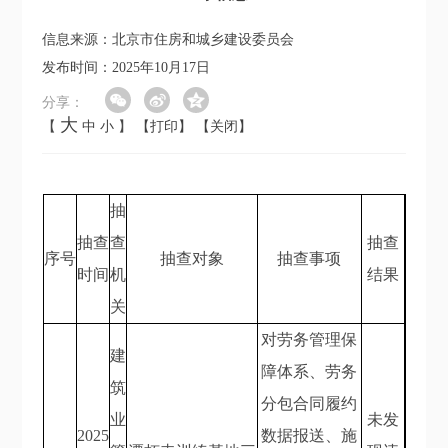
信息来源：北京市住房和城乡建设委员会
发布时间：2025年10月17日
分享：
大
【
中
小
】
【打印】
【关闭】
抽
抽查
查
抽查
序号
抽查对象
抽查事项
时间
机
结果
关
对劳务管理保
建
障体系、劳务
筑
分包合同履约
业
未发
2025
数据报送、施