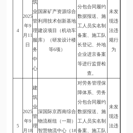
筑
分包合同履约
业
国家矿产资源综合
未发
2025
数据报送、施
管
利用技术创新基地
现违
年9
工人员实名制
4
理
建设项目（机动车
法违
月11
备案、施工队
服
库）（研发设计楼
规行
日
长登记、外地
务
等6项）
为
企业进京备案
中
等进行监督检
心
查。
对劳务管理保
建
障体系、劳务
筑
分包合同履约
业
未发
2025
深国际京西南综合
数据报送、施
管
现违
年9
物流枢纽（一期）
工人员实名制
5
理
法违
月18
智慧物流中心（1#
备案、施工队