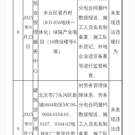
筑
分包合同履约
业
丰台区看丹村
未发
2025
数据报送、施
管
（KD-056地块一
现违
年9
工人员实名制
8
理
体化）绿隔产业项
法违
月23
备案、施工队
服
目（1#商业楼等6
规行
日
长登记、外地
务
项）
为
企业进京备案
中
等进行监督检
心
查。
对劳务管理保
建
北京市门头沟区新
障体系、劳务
筑
城0604街区MC00-
分包合同履约
业
未发
2025
0604-0104-01、
数据报送、施
管
现违
年9
0107、0104-02地
工人员实名制
9
理
法违
月23
块R2二类居住用
备案、施工队