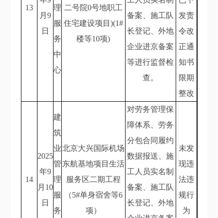
13
理
二号院0号地职工
月9
备案、施工队
发责
服
住宅建设项目)(1#
日
长登记、外地
令改
务
楼等10项)
企业进京备案
正通
中
等进行监督检
知书
心
查。
限期
整改
对劳务管理保
建
障体系、劳务
筑
分包合同履约
业
北京大兴国际机场
未发
2025
数据报送、施
管
东航基地项目生活
现违
年9
工人员实名制
14
理
服务区二期工程
法违
月10
备案、施工队
服
（5#单身宿舍等6
规行
日
长登记、外地
务
项）
为