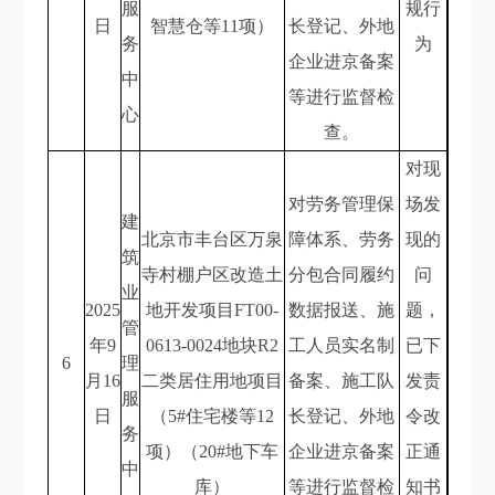
服
规行
日
智慧仓等11项）
长登记、外地
务
为
企业进京备案
中
等进行监督检
心
查。
对现
对劳务管理保
场发
建
北京市丰台区万泉
障体系、劳务
现的
筑
寺村棚户区改造土
分包合同履约
问
业
2025
地开发项目FT00-
数据报送、施
题，
管
年9
0613-0024地块R2
工人员实名制
已下
6
理
月16
二类居住用地项目
备案、施工队
发责
服
日
（5#住宅楼等12
长登记、外地
令改
务
项）（20#地下车
企业进京备案
正通
中
库）
等进行监督检
知书