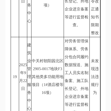
日
长登记、外地
令改
务
项）
企业进京备案
正通
中
等进行监督检
知书
心
查。
限期
整改
对劳务管理保
建
障体系、劳务
筑
分包合同履约
业
中关村朝阳园北区
未发
2025
数据报送、施
管
2905-0017地块F3
现违
年9
工人员实名制
19
理
其他类多功能用地
法违
月22
备案、施工队
服
项目（1#酒店楼等
规行
日
长登记、外地
务
16项）
为
企业进京备案
中
等进行监督检
心