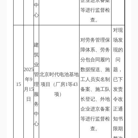
企业进京备案
中
等进行监督检
心
查。
对现
对劳务管理保
场发
建
障体系、劳务
现的
筑
分包合同履约
问
业
2025
数据报送、施
题，
管
北京时代电池基地
年9
工人员实名制
已下
15
理
项目（厂房1等43
月15
备案、施工队
发责
服
项）
日
长登记、外地
令改
务
企业进京备案
正通
中
等进行监督检
知书
心
查。
限期