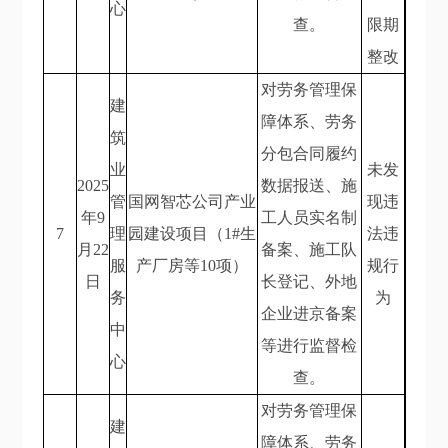
心
查。
限期
整改
对劳务管理保
建
障体系、劳务
筑
分包合同履约
业
未发
2025
数据报送、施
管
国网智芯公司产业
现违
年9
工人员实名制
7
理
园建设项目（1#生
法违
月22
备案、施工队
服
产厂房等10项）
规行
日
长登记、外地
务
为
企业进京备案
中
等进行监督检
心
查。
对劳务管理保
建
障体系、劳务