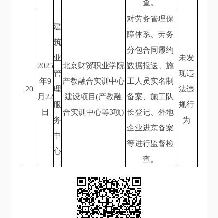
查。
对劳务管理保
建
障体系、劳务
筑
分包合同履约
业
未发
2025
北京财贸职业学院
数据报送、施
管
现违
年9
产教融合实训中心
工人员实名制
20
理
法违
月22
建设项目(产教融
备案、施工队
服
规行
日
合实训中心等3项)
长登记、外地
务
为
企业进京备案
中
等进行监督检
心
查。