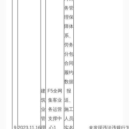
务管
理保
障体
系、
劳务
分包
合同
履约
数据
建
F5
全网
报
筑
集客业
送、
业
务运营
施工
管
支撑中
人员
9
2023.11.16
理
心
1
、
实名
未发现违法违规行