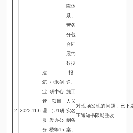
障体
系、
劳务
分包
合同
履约
数据
建
报
筑
小米创
送、
业
研中心
施工
管
项目
人员
对现场发现的问题，已下
2
2023.11.6
理
（
U1
研
实名
正通知书限期整改
服
发办公
制备
务
楼等
15
案、