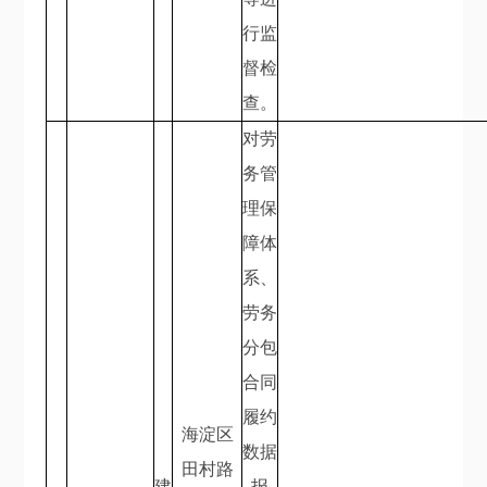
行监
督检
查。
对劳
务管
理保
障体
系、
劳务
分包
合同
履约
海淀区
数据
田村路
建
报