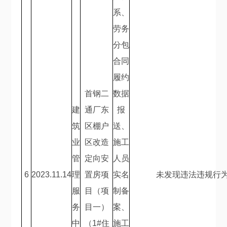
系、
劳务
分包
合同
履约
首钢二
数据
建
通厂东
报
筑
区棚户
送、
业
区改造
施工
管
定向安
人员
6
2023.11.14
理
置房项
实名
未发现违法违规行
服
目（项
制备
务
目一）
案、
中
（
1#
住
施工