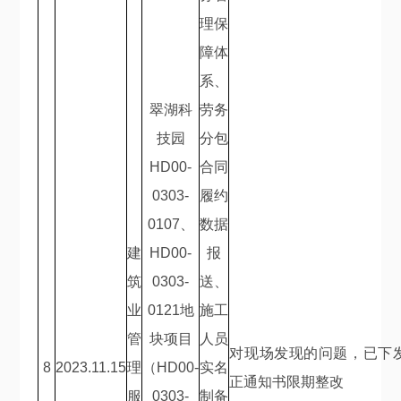
理保
障体
系、
翠湖科
劳务
技园
分包
HD00-
合同
0303-
履约
0107
、
数据
建
HD00-
报
筑
0303-
送、
业
0121
地
施工
管
块项目
人员
对现场发现的问题，已下
8
2023.11.15
理
（
HD00-
实名
正通知书限期整改
服
0303-
制备