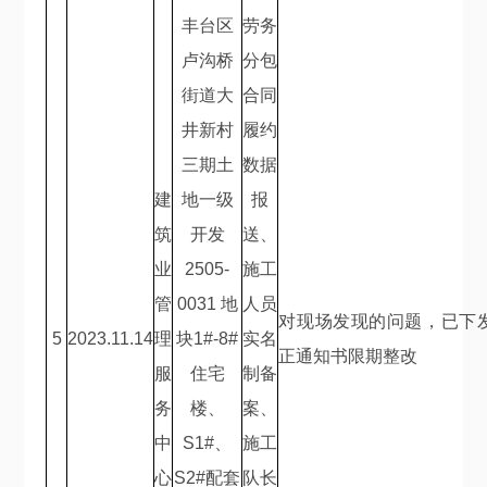
丰台区
劳务
卢沟桥
分包
街道大
合同
井新村
履约
三期土
数据
建
地一级
报
筑
开发
送、
业
2505-
施工
管
0031
地
人员
对现场发现的问题，已下
5
2023.11.14
理
块
1#-8#
实名
正通知书限期整改
服
住宅
制备
务
楼、
案、
中
S1#
、
施工
心
S2#
配套
队长