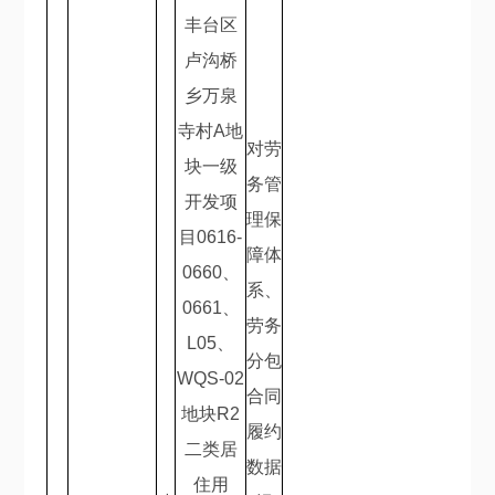
丰台区
卢沟桥
乡万泉
寺村
A
地
对劳
块一级
务管
开发项
理保
目
0616-
障体
0660
、
系、
0661
、
劳务
L05
、
分包
WQS-02
合同
地块
R2
履约
二类居
数据
住用