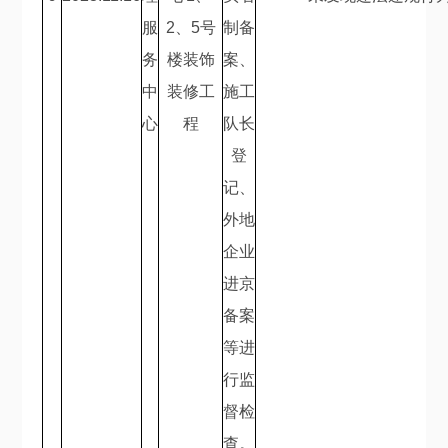
服
2
、
5
号
制备
务
楼装饰
案、
中
装修工
施工
心
程
队长
登
记、
外地
企业
进京
备案
等进
行监
督检
查。