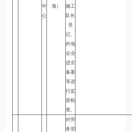
中
项）
施工
心
队长
登
记、
外地
企业
进京
备案
等进
行监
督检
查。
对劳
务管