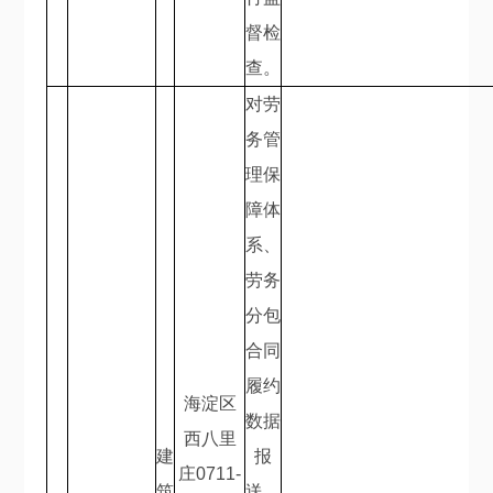
督检
查。
对劳
务管
理保
障体
系、
劳务
分包
合同
履约
海淀区
数据
西八里
建
报
庄
0711-
筑
送、