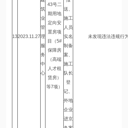
43
号二
筑
送、
期用地
业
施工
定向安
管
人员
置房项
13
2023.11.27
理
实名
未发现违法违规行
目（
5#
服
制备
保障房
务
案、
（高端
中
施工
人才租
心
队长
赁房）
登
等
7
项）
记、
外地
企业
进京
备案