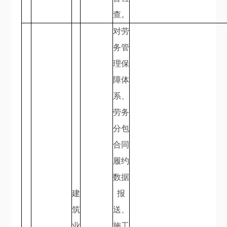
查。
对劳
务管
理保
障体
系、
劳务
分包
合同
履约
数据
建
报
筑
送、
业
施工