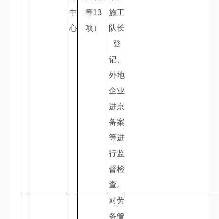
中
等
13
施工
心
项）
队长
登
记、
外地
企业
进京
备案
等进
行监
督检
查。
对劳
务管