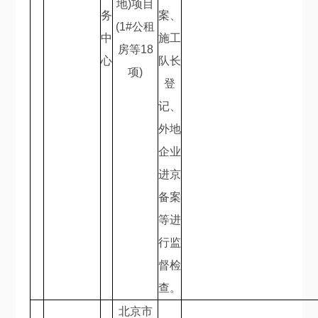
地
)
项目
务
案、
(1#
公租
中
施工
房等
18
心
队长
项
)
登
记、
外地
企业
进京
备案
等进
行监
督检
查。
北京市