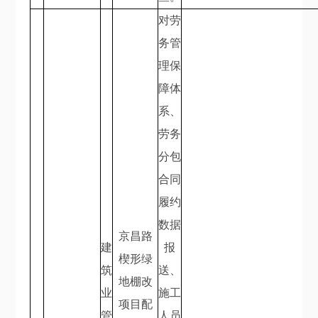
对劳
务管
理保
障体
系、
劳务
分包
合同
履约
数据
京昌路
建
报
楔形绿
筑
送、
地棚改
业
施工
项目配
管
人员