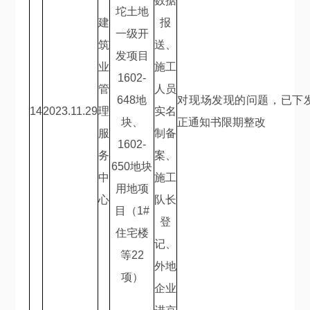
数据
坨土地
建
报
一级开
筑
送、
发项目
业
施工
1602-
管
人员
648
地
对现场发现的问题，已下
14
2023.11.29
理
实名
块、
正通知书限期整改
服
制备
1602-
务
案、
650
地块
中
施工
用地项
心
队长
目（
1#
登
住宅楼
记、
等
22
外地
项）
企业