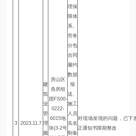
理保
障体
系、
劳务
分包
合同
履约
数据
房山区
建
报
燕房组
筑
送、
团
FS00-
业
施工
0222-
管
人员
6015
地
对现场发现的问题，已下
3
2023.11.7
理
实名
块
(3-2
号
正通知书限期整改
服
制备