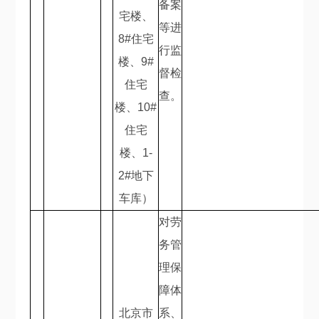
备案
宅楼、
等进
8#
住宅
行监
楼、
9#
督检
住宅
查。
楼、
10#
住宅
楼、
1-
2#
地下
车库）
对劳
务管
理保
障体
北京市
系、