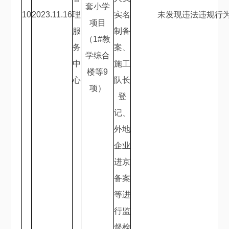
套小学
10
2023.11.16
理
实名
未发现违法违规行
项目
服
制备
（
1#
教
务
案、
学综合
中
施工
楼等
9
心
队长
项）
登
记、
外地
企业
进京
备案
等进
行监
督检