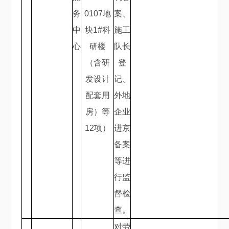
务
0107
地
案、
中
块
1#
科
施工
心
研楼
队长
（含研
登
发设计
记、
配套用
外地
房）等
企业
12
项）
进京
备案
等进
行监
督检
查。
对劳