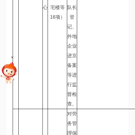
心
宅楼等
队长
16
项）
登
记、
外地
企业
进京
+
备案
等进
行监
督检
查。
对劳
务管
理保