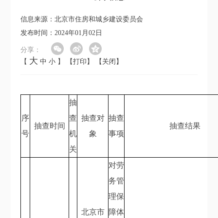
信息来源：北京市住房和城乡建设委员会
发布时间：2024年01月02日
分享：
大
【
中
小
】
【打印】
【关闭】
抽
序
查
抽查对
抽查
抽查时间
抽查结果
号
机
象
事项
关
对劳
务管
理保
北京市
障体