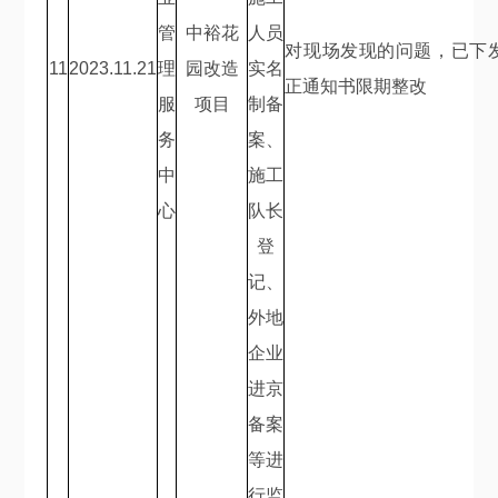
管
中裕花
人员
对现场发现的问题，已下
11
2023.11.21
理
园改造
实名
正通知书限期整改
服
项目
制备
务
案、
中
施工
心
队长
登
记、
外地
企业
进京
备案
等进
行监