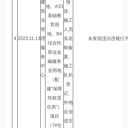
建
报
地、
A33
筑
送、
基础教
业
施工
育用
管
人员
地、
B4
4
2023.11.13
理
实名
未发现违法违规行
综合性
服
制备
商业金
务
案、
融服务
中
施工
业用地
心
队长
（配
登
建
“
保障
记、
性租赁
外地
住房
”
）
企业
项目
进京
（
7#
住