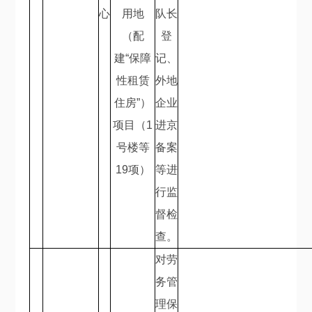
心
用地
队长
（配
登
建
“
保障
记、
性租赁
外地
住房
”
）
企业
项目（
1
进京
号楼等
备案
19
项）
等进
行监
督检
查。
对劳
务管
理保