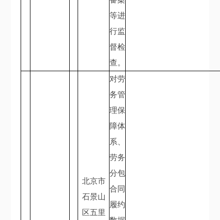
等进
行监
督检
查。
对劳
务管
理保
障体
系、
劳务
分包
北京市
合同
石景山
履约
区五里