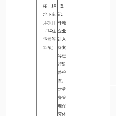
楼、
1#
登
地下车
记、
库项目
外地
（
1#
住
企业
宅楼等
进京
13
项）
备案
等进
行监
督检
查。
对劳
务管
理保
障体