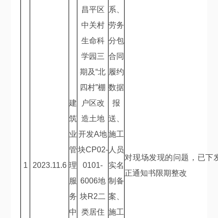
昌平区
系、
中关村
劳务
生命科
分包
学园三
合同
期及
“
北
履约
四村
”
棚
数据
建
户区改
报
筑
造土地
送、
业
开发
A
地
施工
管
块
CP02-
人员
对现场发现的问题，已下
1
2023.11.6
理
0101-
实名
正通知书限期整改
服
6006
地
制备
务
块
R2
二
案、
中
类居住
施工