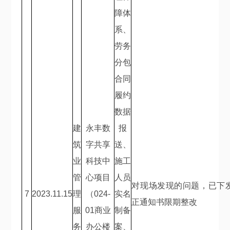
障体
系、
劳务
分包
合同
履约
数据
建
永丰数
报
筑
字共享
送、
业
科技中
施工
管
心项目
人员
对现场发现的问题，已下
7
2023.11.15
理
（
024-
实名
正通知书限期整改
服
01
商业
制备
务
办公楼
案、