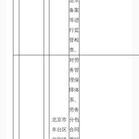
进京
备案
等进
行监
督检
查。
对劳
务管
理保
障体
系、
劳务
北京市
分包
丰台区
合同