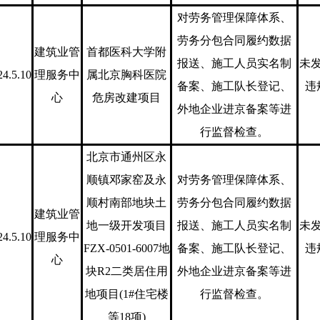
对劳务管理保障体系、
劳务分包合同履约数据
建筑业管
首都医科大学附
报送、施工人员实名制
未
24.5.10
理服务中
属北京胸科医院
备案、施工队长登记、
违
心
危房改建项目
外地企业进京备案等进
行监督检查。
北京市通州区永
顺镇邓家窑及永
对劳务管理保障体系、
顺村南部地块土
劳务分包合同履约数据
建筑业管
地一级开发项目
报送、施工人员实名制
未
24.5.10
理服务中
FZX-0501-6007地
备案、施工队长登记、
违
心
块R2二类居住用
外地企业进京备案等进
地项目(1#住宅楼
行监督检查。
等18项)