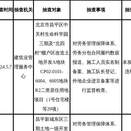
查时间
抽查机关
抽查对象
抽查事项
抽
北京市昌平区中
关村生命科学园
三期及“北四
对劳务管理保障体系、
村”棚户区改造土
劳务分包合同履约数据
建筑业管
地开发A地块
报送、施工人员实名制
未
24.5.7
理服务中
CP02-0101-
备案、施工队长登记、
违
心
6004、6005地块
外地企业进京备案等进
R2二类居住用地
行监督检查。
项目（1号住宅楼
等29项）
昌平新城东区三
对劳务管理保障体系、
期土地一级开发