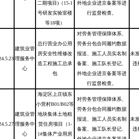
二期项目)（15-1
外地企业进京备案等进
号研发实验室楼
行监督检查。
等18项）
对劳务管理保障体系、
总行营业办公用
劳务分包合同履约数据
建筑业管
房安全性维修改
报送、施工人员实名制
未
24.5.23
理服务中
造工程施工总承
备案、施工队长登记、
违
心
包
外地企业进京备案等进
行监督检查。
海淀区上庄镇东
对劳务管理保障体系、
小营村B01/B02等
劳务分包合同履约数据
建筑业管
地块集体土地租
报送、施工人员实名制
未
24.5.27
理服务中
赁住房项目（1-
备案、施工队长登记、
违
心
1#集体产业用房
外地企业进京备案等进