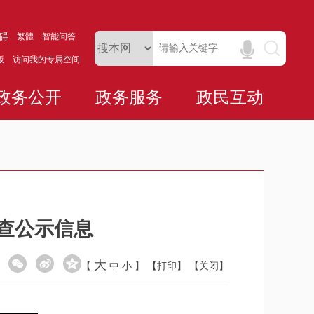
碍
繁體
智能问答
版
访问我的专属空间
政务公开
政务服务
政民互动
抽查公示信息
大
【
中
小
】
【打印】
【关闭】