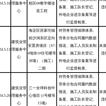
24.5.10
理服务中
校区6#教学楼改
备案、施工队长登记、
违
心
造工程
外地企业进京备案等进
行监督检查。
海淀区苏家坨镇
对劳务管理保障体系、
前沙涧东区定向
劳务分包合同履约数据
建筑业管
安置房项目（S7-
报送、施工人员实名制
未
24.5.13
理服务中
4地块1#住宅楼等
备案、施工队长登记、
违
心
38项）（施工）
外地企业进京备案等进
二期
行监督检查。
对劳务管理保障体系、
劳务分包合同履约数据
建筑业管
三一全球科创中
报送、施工人员实名制
未
24.5.20
理服务中
心项目 (1号楼等
备案、施工队长登记、
违
心
15项)