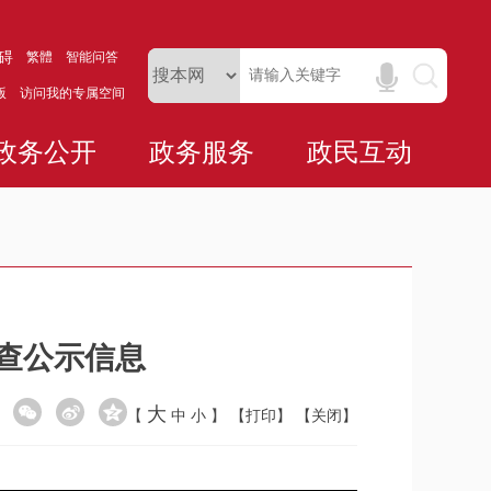
碍
繁體
智能问答
版
访问我的专属空间
政务公开
政务服务
政民互动
抽查公示信息
大
【
中
小
】
【打印】
【关闭】