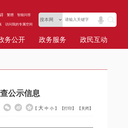
碍
繁體
智能问答
版
访问我的专属空间
政务公开
政务服务
政民互动
抽查公示信息
大
【
中
小
】
【打印】
【关闭】