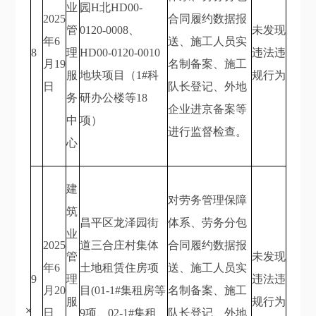
业
园H北HD00-
2025
合同履约数据报
管
0120-0008、
未发现
年6
送、施工人员实
8
理
HD00-0120-0010
违法违
月19
名制备案、施工
服
地块项目（1#科
规行为
日
队长登记、外地
务
研办公楼等18
企业进京备案等
中
项）
进行监督检查。
心
建
对劳务管理保障
筑
昌平区龙泽园街
体系、劳务分包
业
2025
道三合庄村集体
合同履约数据报
管
未发现
年6
土地租赁住房项
送、施工人员实
9
理
违法违
月20
目(01-1#集租房等
名制备案、施工
服
规行为
+
日
9项、02-1#集租
队长登记、外地