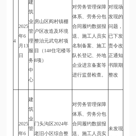
建
对劳务管理保障
对现场
筑
体系、劳务分包
发现的
业
房山区阎村镇棚
2025
合同履约数据报
问题，
管
户区改造及环境
年6
送、施工人员实
已下发
4
理
整治元武屯村项
月13
名制备案、施工
责令改
服
目（14#住宅楼等
日
队长登记、外地
正通知
务
8项）
企业进京备案等
书限期
中
进行监督检查。
整改
心
建
对劳务管理保障
筑
体系、劳务分包
业
2025
门头沟区2024年
合同履约数据报
管
未发现
年6
老旧小区综合整
送、施工人员实