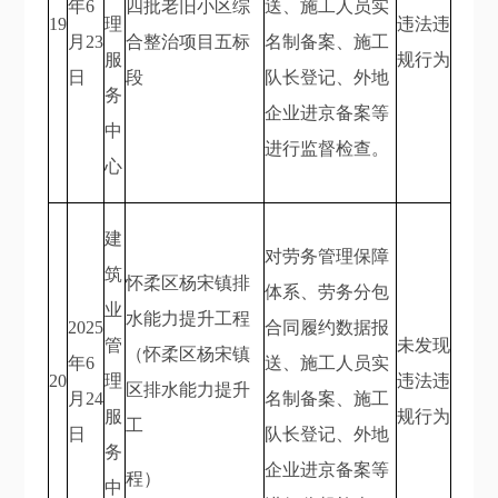
年6
四批老旧小区综
送、施工人员实
19
理
违法违
月23
合整治项目五标
名制备案、施工
服
规行为
日
段
队长登记、外地
务
企业进京备案等
中
进行监督检查。
心
建
对劳务管理保障
筑
怀柔区杨宋镇排
体系、劳务分包
业
水能力提升工程
2025
合同履约数据报
管
未发现
（怀柔区杨宋镇
年6
送、施工人员实
20
理
违法违
区排水能力提升
月24
名制备案、施工
服
规行为
工
日
队长登记、外地
务
企业进京备案等
程）
中