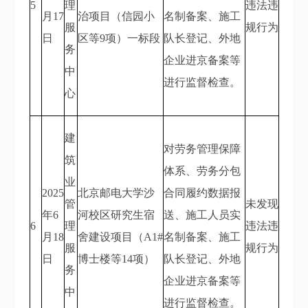
5
理
违法违
月17
治项目（信园小
名制备案、施工
服
规行为
日
区等9项）一标段
队长登记、外地
务
企业进京备案等
中
进行监督检查。
心
建
对劳务管理保障
筑
体系、劳务分包
业
2025
北京邮电大学沙
合同履约数据报
管
未发现
年6
河校区研究生宿
送、施工人员实
6
理
违法违
月18
舍建设项目（A1#
名制备案、施工
服
规行为
日
博士楼等14项）
队长登记、外地
务
企业进京备案等
中
进行监督检查。