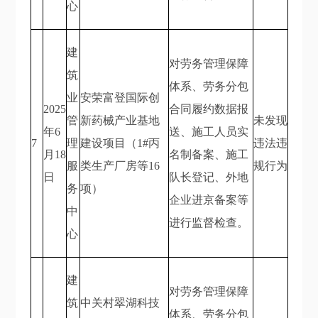
心
建
对劳务管理保障
筑
体系、劳务分包
业
安荣富登国际创
2025
合同履约数据报
管
新药械产业基地
未发现
年6
送、施工人员实
7
理
建设项目（1#丙
违法违
月18
名制备案、施工
服
类生产厂房等16
规行为
日
队长登记、外地
务
项）
企业进京备案等
中
进行监督检查。
心
建
对劳务管理保障
筑
中关村翠湖科技
体系、劳务分包