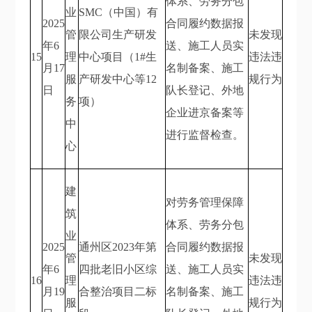
体系、劳务分包
业
SMC（中国）有
2025
合同履约数据报
管
限公司生产研发
未发现
年6
送、施工人员实
15
理
中心项目（1#生
违法违
月17
名制备案、施工
服
产研发中心等12
规行为
日
队长登记、外地
务
项）
企业进京备案等
中
进行监督检查。
心
建
对劳务管理保障
筑
体系、劳务分包
业
2025
通州区2023年第
合同履约数据报
管
未发现
年6
四批老旧小区综
送、施工人员实
16
理
违法违
月19
合整治项目二标
名制备案、施工
服
规行为