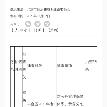
信息来源：北京市住房和城乡建设委员会
发布时间：2025年07月02日
分享：
大
【
中
小
】
【打印】
【关闭】
抽
序
抽查
查
抽查结
抽查对象
抽查事项
号
时间
机
果
关
建
对劳务管理保障
筑
丰台区2021年老
体系、劳务分包