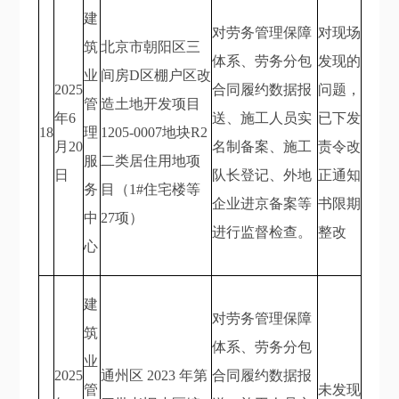
建
对劳务管理保障
对现场
筑
北京市朝阳区三
体系、劳务分包
发现的
业
间房D区棚户区改
2025
合同履约数据报
问题，
管
造土地开发项目
年6
送、施工人员实
已下发
18
理
1205-0007地块R2
月20
名制备案、施工
责令改
服
二类居住用地项
日
队长登记、外地
正通知
务
目（1#住宅楼等
企业进京备案等
书限期
中
27项）
进行监督检查。
整改
心
建
对劳务管理保障
筑
体系、劳务分包
业
2025
通州区 2023 年第
合同履约数据报
管
未发现