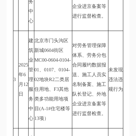
务
企业进京备案等
中
进行监督检查。
心
建
北京市门头沟区
对劳务管理保障
筑
新城0604街区
体系、劳务分包
业
MC00-0604-0104-
2025
合同履约数据报
管
01、0107、0104-
未发现
年6
送、施工人员实
3
理
02地块R2二类居
违法违
月12
名制备案、施工
服
住用地、F3其他
规行为
日
队长登记、外地
务
类多功能用地项
企业进京备案等
中
目(A-1#住宅楼等
进行监督检查。
心
13项）