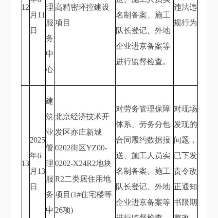
12
理
高精密环控建设
违法违
月11
名制备案、施工
服
项目
规行为
日
队长登记、外地
务
企业进京备案等
中
进行监督检查。
心
建
对劳务管理保障
对现场
筑
北京经济技术开
体系、劳务分包
发现的
业
发区亦庄新城
2025
合同履约数据报
问题，
管
0202街区YZ00-
年6
送、施工人员实
已下发
13
理
0202-X24R2地块
月13
名制备案、施工
责令改
服
R2二类居住用地
日
队长登记、外地
正通知
务
项目(1#住宅楼等
企业进京备案等
书限期
中
26项)
进行监督检查。
整改