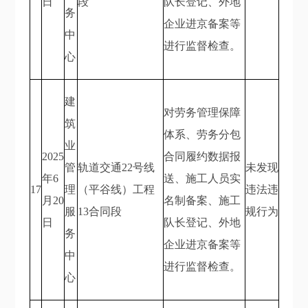
日
段
队长登记、外地
务
企业进京备案等
中
进行监督检查。
心
建
对劳务管理保障
筑
体系、劳务分包
业
2025
合同履约数据报
管
轨道交通22号线
未发现
年6
送、施工人员实
17
理
（平谷线）工程
违法违
月20
名制备案、施工
服
13合同段
规行为
日
队长登记、外地
务
企业进京备案等
中
进行监督检查。
心