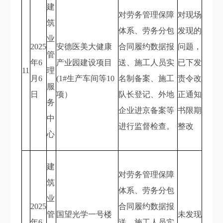
建
对劳务管理保障
对现场
筑
体系、劳务分包
发现的
业
2025
安德医美大健康
合同履约数据报
问题，
管
年6
产业园建设项目
送、施工人员实
已下发
11
理
月6
(1#生产车间等10
名制备案、施工
责令改
服
日
项）
队长登记、外地
正通知
务
企业进京备案等
书限期
中
进行监督检查。
整改
心
建
对劳务管理保障
筑
体系、劳务分包
业
2025
合同履约数据报
管
国望光学一号楼
未发现
年6
送、施工人员实