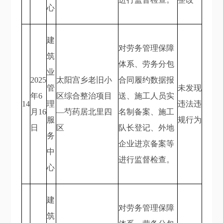
心
建
对劳务管理保障
筑
体系、劳务分包
业
2025
太阳宫乡老旧小
合同履约数据报
管
未发现
年6
区综合整治项目
送、施工人员实
14
理
违法违
月16
—芍药居北里四
名制备案、施工
服
规行为
日
区
队长登记、外地
务
企业进京备案等
中
进行监督检查。
心
建
对劳务管理保障
筑