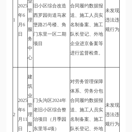
业
2025
旧小区综合改造
合同履约数据报
管
未发现
年6
西罗园街道马家
送、施工人员实
1
理
违法违
月6
堡路25号楼、角
名制备案、施工
服
规行为
日
门东里一区二期
队长登记、外地
务
项目
企业进京备案等
中
进行监督检查。
心
建
对劳务管理保障
筑
体系、劳务分包
业
2025
门头沟区2024年
合同履约数据报
管
未发现
年6
老旧小区综合整
送、施工人员实
2
理
违法违
月11
治项目（月季园
名制备案、施工
服
规行为
日
东里等4项）
队长登记、外地