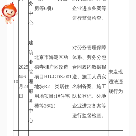
务
房等6项)
企业进京备案等
中
进行监督检查。
心
建
对劳务管理保障
筑
北京市海淀区功
体系、劳务分包
业
2025
德寺棚户区改造
合同履约数据报
管
未发现
年6
项目HD-GDS-001
送、施工人员实
10
理
违法违
月23
地块R2二类居住
名制备案、施工
服
规行为
日
用地项目(1#住宅
队长登记、外地
务
楼等26项)
企业进京备案等
中
进行监督检查。
心