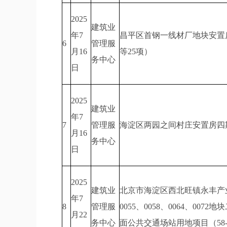
2025
建筑业
年7
昌平区首钢一线材厂地块安置房项目
6
管理服
月16
等25项）
务中心
日
2025
建筑业
年7
7
管理服
海淀区两园之间村庄安置房四期
月16
务中心
日
2025
建筑业
北京市海淀区西北旺镇永丰产业基地
年7
8
管理服
0055、0058、0064、00
月22
务中心
面公共交通场站用地项目（58-