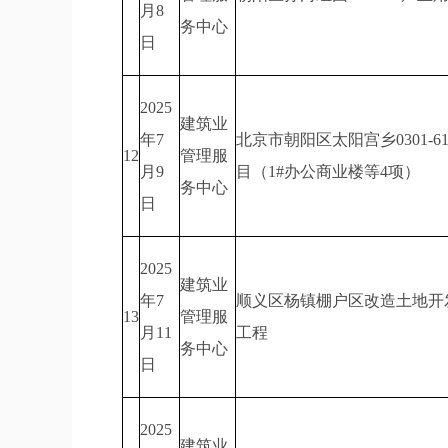
月8
务中心
日
2025
建筑业
年7
北京市朝阳区太阳宫乡0301-
12
管理服
月9
目（1#办公商业楼等4项）
务中心
日
2025
建筑业
年7
顺义区杨镇棚户区改造土地开发B片
13
管理服
月11
工程
务中心
日
2025
建筑业