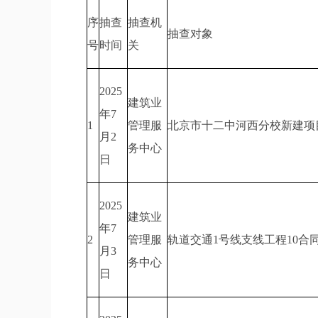
序
抽查
抽查机
抽查对象
号
时间
关
2025
建筑业
年7
1
管理服
北京市十二中河西分校新建项
月2
务中心
日
2025
建筑业
年7
2
管理服
轨道交通1号线支线工程10合
月3
务中心
日