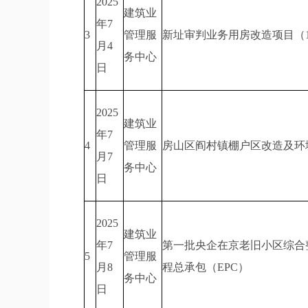
2025
建筑业
年7
3
管理服
新址审判业务用房改造项目（1
月4
务中心
日
2025
建筑业
年7
4
管理服
房山区阎村镇棚户区改造及环境
月7
务中心
日
2025
建筑业
年7
第一批央企在京老旧小区综合整
5
管理服
月8
程总承包（EPC）
务中心
日