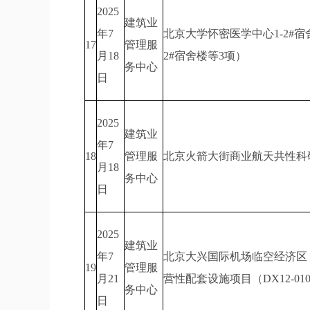
2025
建筑业
年7
北京大学怀密医学中心1-2#宿舍
17
管理服
月18
2#宿舍楼等3项）
务中心
日
2025
建筑业
年7
18
管理服
北京火箭大街商业航天共性科研
月18
务中心
日
2025
建筑业
年7
北京大兴国际机场临空经济区
19
管理服
月21
营性配套设施项目（DX12-0103
务中心
日