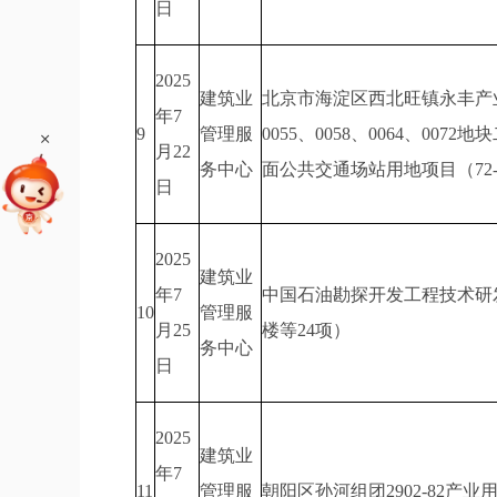
日
2025
建筑业
北京市海淀区西北旺镇永丰产业基地
年7
9
管理服
0055、0058、0064、00
+
月22
务中心
面公共交通场站用地项目（72-
日
2025
建筑业
年7
中国石油勘探开发工程技术研发中
10
管理服
月25
楼等24项）
务中心
日
2025
建筑业
年7
11
管理服
朝阳区孙河组团2902-82产业