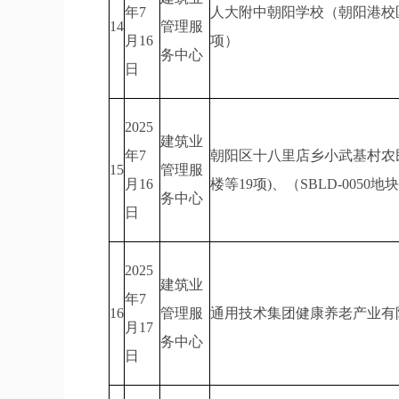
年7
人大附中朝阳学校（朝阳港校
14
管理服
月16
项）
务中心
日
2025
建筑业
年7
朝阳区十八里店乡小武基村农民安置
15
管理服
月16
楼等19项)、（SBLD-0050地
务中心
日
2025
建筑业
年7
16
管理服
通用技术集团健康养老产业有
月17
务中心
日