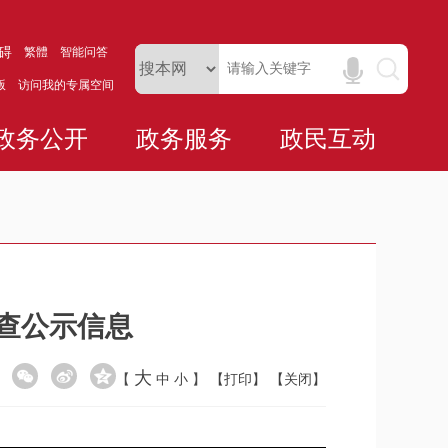
碍
繁體
智能问答
版
访问我的专属空间
政务公开
政务服务
政民互动
抽查公示信息
大
【
中
小
】
【打印】
【关闭】