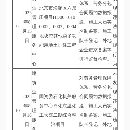
体系、劳务分包
业
北京市海淀区六郎
现
2025
合同履约数据报
管
庄项目HD00-1010-
违
年8
送、施工人员实
9
理
0002、0003、0004
法
月15
名制备案、施工
服
地块F3其他类多功
违
日
队长登记、外地
务
能用地土护降工程
规
企业进京备案等
中
行
进行监督检查。
心
为
建
未
对劳务管理保障
筑
发
体系、劳务分包
业
现
2025
国资委石化机关服
合同履约数据报
管
违
年8
务中心兴化东里化
送、施工人员实
10
理
法
月18
工大院二期综合整
名制备案、施工
服
违
日
治项目
队长登记、外地
务
规