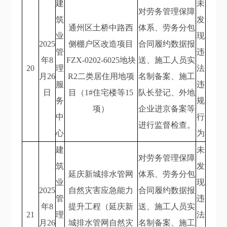
建
未
对劳务管理保障
筑
发
通州区土桥中路西
体系、劳务分包
业
现
2025
侧棚户区改造项目
合同履约数据报
管
违
年8
FZX-0202-6025地块
送、施工人员实
20
理
法
月26
R2二类居住用地项
名制备案、施工
服
违
日
目（1#住宅楼等15
队长登记、外地
务
规
项）
企业进京备案等
中
行
进行监督检查。
心
为
建
未
对劳务管理保障
筑
发
延庆新城排水管网
体系、劳务分包
业
现
2025
自然灾害应急能力
合同履约数据报
管
违
年8
提升工程（延庆新
送、施工人员实
21
理
法
月26
城排水管网自然灾
名制备案、施工