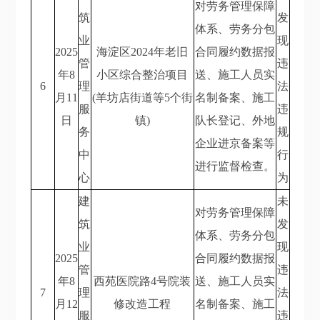
对劳务管理保障
筑
发
体系、劳务分包
业
现
2025
海淀区2024年老旧
合同履约数据报
管
违
年8
小区综合整治项目
送、施工人员实
6
理
法
月11
(羊坊店街道等5个街
名制备案、施工
服
违
日
镇)
队长登记、外地
务
规
企业进京备案等
中
行
进行监督检查。
心
为
建
未
对劳务管理保障
筑
发
体系、劳务分包
业
现
2025
合同履约数据报
管
违
年8
西苑医院路4号院装
送、施工人员实
7
理
法
月12
修改造工程
名制备案、施工
服
违