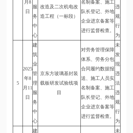
月8
名制备案、施工
服
改造及二次机电改
违
日
队长登记、外地
务
造工程（一标段）
规
企业进京备案等
中
行
进行监督检查。
心
为
建
未
对劳务管理保障
筑
发
体系、劳务分包
业
现
2025
合同履约数据报
管
京东方玻璃基封装
违
年8
送、施工人员实
5
理
载板研发试验线项
法
月11
名制备案、施工
服
目
违
日
队长登记、外地
务
规
企业进京备案等
中
行
进行监督检查。
心
为
建
未