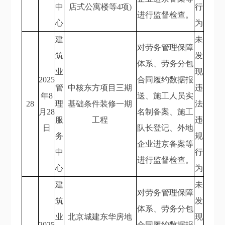
中
店式公寓楼等4项)
行
进行监督检查。
心
为
建
未
对劳务管理保障
筑
发
体系、劳务分包
业
现
2025
合同履约数据报
管
中核东方项目三期
违
年8
送、施工人员实
28
理
基础条件装修一期
法
月28
名制备案、施工
服
工程
违
日
队长登记、外地
务
规
企业进京备案等
中
行
进行监督检查。
心
为
建
未
对劳务管理保障
筑
发
体系、劳务分包
业
北京城建东华房地
现
2025
合同履约数据报