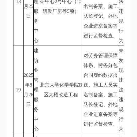
18
理
研中心2号中心（1#
法
月25
名制备案、施工
服
研发厂房等5项）
违
日
队长登记、外地
务
规
企业进京备案等
中
行
进行监督检查。
心
为
建
未
对劳务管理保障
筑
发
体系、劳务分包
业
现
2025
合同履约数据报
管
违
年8
北京大学化学学院B
送、施工人员实
19
理
法
月26
区大楼改造工程
名制备案、施工
服
违
日
队长登记、外地
务
规
企业进京备案等
中
行
进行监督检查。
心
为