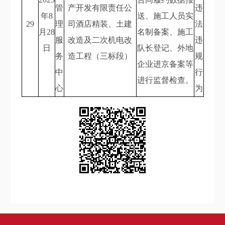
管
产开发有限责任公
违
年8
送、施工人员实
29
理
司酒店精装、土建
法
月28
名制备案、施工
服
改造及二次机电改
违
日
队长登记、外地
务
造工程（三标段）
规
企业进京备案等
中
行
进行监督检查。
心
为