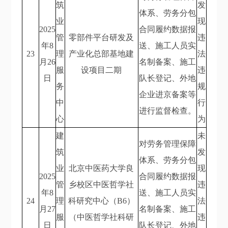
筑
发
体系、劳务分包
业
现
2025
合同履约数据报
管
零部件平台研发及
违
年8
送、施工人员实
23
理
产业化总部基地建
法
月26
名制备案、施工
服
设项目二期
违
日
队长登记、外地
务
规
企业进京备案等
中
行
进行监督检查。
心
为
建
未
对劳务管理保障
筑
发
体系、劳务分包
业
北京中医药大学良
现
2025
合同履约数据报
管
乡校区中医哲学社
违
年8
送、施工人员实
24
理
科研究中心（B6）
法
月27
名制备案、施工
服
（中医哲学社科研
违
日
队长登记、外地