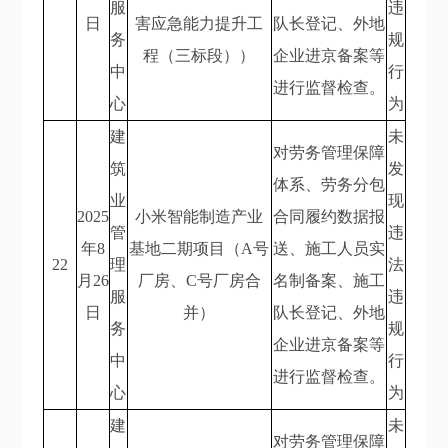
服
违
日
害应急能力提升工
队长登记、外地
务
规
程（三标段））
企业进京备案等
中
行
进行监督检查。
心
为
建
未
对劳务管理保障
筑
发
体系、劳务分包
业
现
2025
小米智能制造产业
合同履约数据报
管
违
年8
基地二期项目（A号
送、施工人员实
22
理
法
月26
厂房、C号厂房合
名制备案、施工
服
违
日
并）
队长登记、外地
务
规
企业进京备案等
中
行
进行监督检查。
心
为
建
未
对劳务管理保障