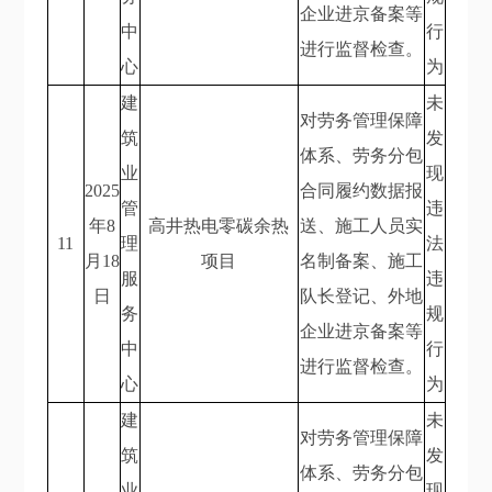
企业进京备案等
中
行
进行监督检查。
心
为
建
未
对劳务管理保障
筑
发
体系、劳务分包
业
现
2025
合同履约数据报
管
违
年8
高井热电零碳余热
送、施工人员实
11
理
法
月18
项目
名制备案、施工
服
违
日
队长登记、外地
务
规
企业进京备案等
中
行
进行监督检查。
心
为
建
未
对劳务管理保障
筑
发
体系、劳务分包
业
现