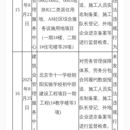
管
0602-0002、0003地
违
年8
送、施工人员实
15
理
块R2二类居住用
法
月21
名制备案、施工
服
地、A8社区综合服
违
日
队长登记、外地
务
务设施用地项目
规
企业进京备案等
中
（一期1#楼、二期
行
进行监督检查。
心
1#住宅楼等28项）
为
建
未
对劳务管理保障
筑
发
体系、劳务分包
业
北京市十一学校朝
现
2025
合同履约数据报
管
阳实验学校初中部
违
年8
送、施工人员实
16
理
建设工程项目一期
法
月25
名制备案、施工
服
工程(1#教学楼等3
违
日
队长登记、外地
务
项)
规
企业进京备案等
中
行
进行监督检查。