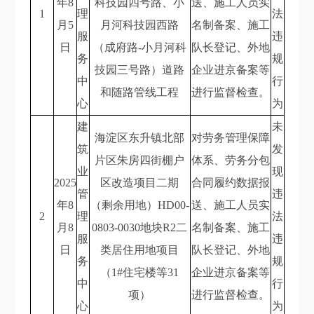
年8
科技园四号路、小
送、施工人员实
1
理
法
月5
月河科技园西路
名制备案、施工
服
违
日
（成府路-小月河科
队长登记、外地
务
规
技园三号路）道路
企业进京备案等
中
行
和随路管线工程
进行监督检查。
心
为
建
未
海淀区东升镇北部
对劳务管理保障
筑
发
片区朱房四街棚户
体系、劳务分包
业
现
2025
区改造项目二期
合同履约数据报
管
违
年8
（剩余用地）HD00-
送、施工人员实
2
理
法
月8
0803-0030地块R2二
名制备案、施工
服
违
日
类居住用地项目
队长登记、外地
务
规
（1#住宅楼等31
企业进京备案等
中
行
项）
进行监督检查。
心
为