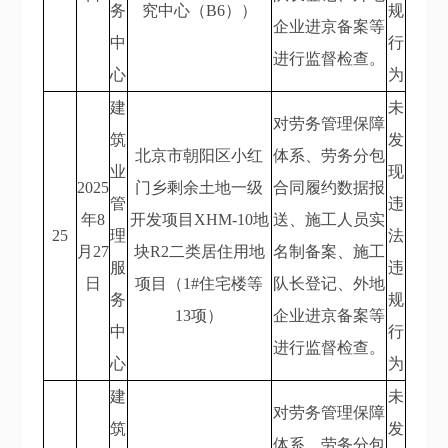
务
究中心（B6））
规
企业进京备案等
中
行
进行监督检查。
心
为
建
未
对劳务管理保障
筑
发
北京市朝阳区小红
体系、劳务分包
业
现
2025
门乡剩余土地一级
合同履约数据报
管
违
年8
开发项目XHM-10地
送、施工人员实
25
理
法
月27
块R2二类居住用地
名制备案、施工
服
违
日
项目（1#住宅楼等
队长登记、外地
务
规
13项）
企业进京备案等
中
行
进行监督检查。
心
为
建
未
对劳务管理保障
筑
发
体系、劳务分包