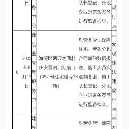
日
队长登记、外地
务
规
企业进京备案等
中
行
进行监督检查。
心
为
建
未
对劳务管理保障
筑
发
体系、劳务分包
业
现
2025
海淀区两园之间村
合同履约数据报
管
违
年8
庄安置房四期项目
送、施工人员实
8
理
法
月13
（05-1号住宅楼等36
名制备案、施工
服
违
日
项）
队长登记、外地
务
规
企业进京备案等
中
行
进行监督检查。
心
为
建
未
对劳务管理保障
筑
发