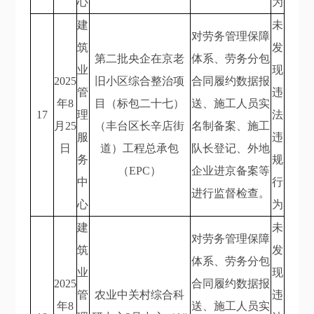
心
为
建
未
对劳务管理保障
筑
发
第二批央企在京老
体系、劳务分包
业
现
2025
旧小区综合整治项
合同履约数据报
管
违
年8
目（标包二十七）
送、施工人员实
17
理
法
月25
（丰台区长辛店街
名制备案、施工
服
违
日
道）工程总承包
队长登记、外地
务
规
（EPC）
企业进京备案等
中
行
进行监督检查。
心
为
建
未
对劳务管理保障
筑
发
体系、劳务分包
业
现
2025
合同履约数据报
管
农业中关村综合科
违
年8
送、施工人员实