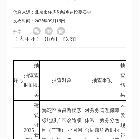
信息来源：北京市住房和城乡建设委员会
发布时间：2025年09月16日
分享：
大
【
中
小
】
【打印】
【关闭】
抽
抽
抽查
查
查
序号
抽查对象
抽查事项
时间
机
结
关
果
建
未
海淀区京昌路楔形
对劳务管理保障
筑
发
绿地棚户区改造项
体系、劳务分包
业
现
2025
目（二期）-小月河
合同履约数据报
管
违