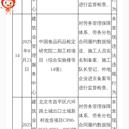
进行监督检查。
心
为
建
未
对劳务管理保障
筑
发
体系、劳务分包
业
现
2025
中国食品药品检定
合同履约数据报
管
违
年8
研究院二期工程项
送、施工人员实
14
理
法
月21
目（综合实验楼等
名制备案、施工
服
违
日
14项）
队长登记、外地
务
规
企业进京备案等
中
行
进行监督检查。
心
为
建
北京市昌平区六环
未
对劳务管理保障
筑
路土城出口土城新
发
体系、劳务分包
业
村改造项目CP00-
现
2025
合同履约数据报