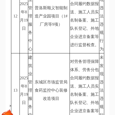
2025
合同履约数据报
管
普洛斯顺义智能制
违
年8
送、施工人员实
12
理
造产业园项目（1#
法
月19
名制备案、施工
服
厂房等9项）
违
日
队长登记、外地
务
规
企业进京备案等
中
行
进行监督检查。
心
为
建
未
对劳务管理保障
筑
发
体系、劳务分包
业
现
2025
合同履约数据报
管
东城区市场监管局
违
年8
送、施工人员实
13
理
食药监控中心装修
法
月19
名制备案、施工
服
改造项目
违
日
队长登记、外地
+
务
规
企业进京备案等
中
行