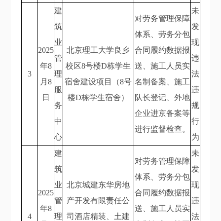
建
未
对劳务管理保障
筑
发
体系、劳务分包
业
现
2025
北京理工大学良乡
合同履约数据报
管
违
年8
校区8号楼D栋学生
送、施工人员实
3
理
法
月8
宿舍建设项目（8号
名制备案、施工
服
违
日
楼D栋学生宿舍）
队长登记、外地
务
规
企业进京备案等
中
行
进行监督检查。
心
为
建
未
对劳务管理保障
筑
发
体系、劳务分包
业
北京城建东华房地
现
2025
合同履约数据报
管
产开发有限责任公
违
年8
送、施工人员实
4
理
司酒店精装、土建
法