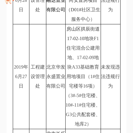
6
月28
设管理
融达置业
向安置房项目
法违规行
日
处
有限公司
（D01#
社区卫生
为
服务中心）
房山区拱辰街道
17-02-10
地块F1
住宅混合公建用
地、17-02-09
地
2019
年
工程建
北京华发
块A33基础教育
未发现违
6
月27
设管理
永盛置业
用地项目（1#住
法违规行
日
处
有限公司
宅楼等16项）
为
（3#-5#住宅楼、
10#-11#住宅楼、
G3公共配套楼、
地库2）