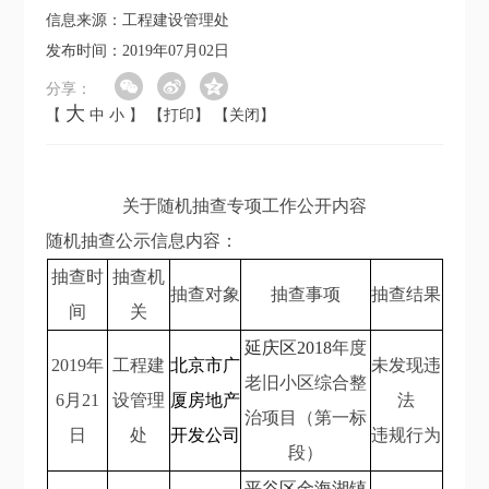
信息来源：工程建设管理处
发布时间：2019年07月02日
分享：
大
【
中
小
】
【打印】
【关闭】
关于随机抽查专项工作公开内容
随机抽查公示信息内容：
抽查时
抽查机
抽查对象
抽查事项
抽查结果
间
关
延庆区2018
年度
2019
年
工程建
北京市广
未发现违
老旧小区综合整
6
月21
设管理
厦房地产
法
治项目（第一标
日
处
开发公司
违规行为
段）
平谷区金海湖镇