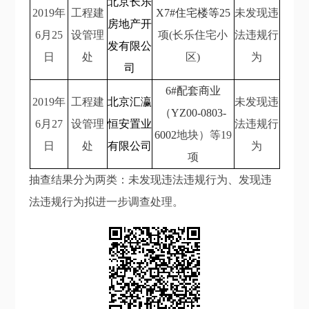
北京长乐
2019
年
工程建
X7#
住宅楼等25
未发现违
房地产开
6
月25
设管理
项(
长乐住宅小
法违规行
发有限公
日
处
区)
为
司
6#
配套商业
2019
年
工程建
北京汇瀛
未发现违
（YZ00-0803-
6
月27
设管理
恒安置业
法违规行
6002
地块）等19
日
处
有限公司
为
项
抽查结果分为两类：未发现违法违规行为、发现违
法违规行为拟进一步调查处理。