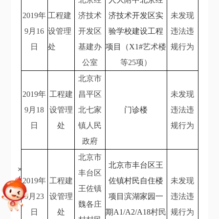
2019年
工程建
济技术
济技术开发区实
未发现
9月16
设管理
开发区
验学校建设工程
违法违
日
处
基建办
项目（X1#
艺术楼
规行为
公室
等25项）
北京市
2019年
工程建
昌平区
未发现
9月18
设管理
北七家
门诊楼
违法违
日
处
镇人民
规行为
政府
北京市
北京市丰台区王
+
丰台区
2019年
工程建
佐镇村民自住楼
未发现
王佐镇
9月23
设管理
项目滨湖家园一
违法违
魏各庄
日
处
期A1/A2/A18
村民
规行为