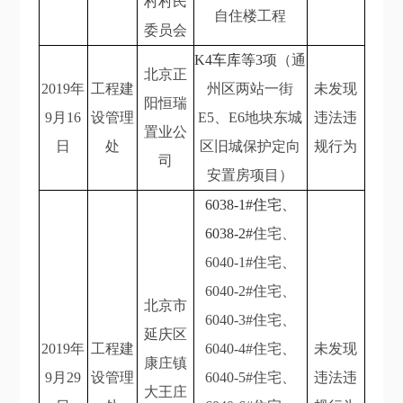
村村民
自住楼工程
委员会
K4车库等3
项（通
北京正
2019年
工程建
州区两站一街
未发现
阳恒瑞
9月16
设管理
E5、E6地块东城
违法违
置业公
日
处
区旧城保护定向
规行为
司
安置房项目）
6038-1#住宅、
6038-2#
住宅、
6040-1#住宅、
6040-2#住宅、
北京市
6040-3#住宅、
延庆区
2019年
工程建
6040-4#住宅、
未发现
康庄镇
9月29
设管理
6040-5#住宅、
违法违
大王庄