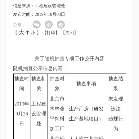
信息来源：工程建设管理处
发布时间：2019年10月08日
分享：
大
【
中
小
】
【打印】
【关闭】
关于随机抽查专项工作公开内容
随机抽查公示信息内容：
抽查时
抽查机
抽查对
抽查结
抽查事项
间
关
象
果
北京市
未发现
2019年
工程建
木林龚
生产厂房（研发
违法
9月26
设管理
平饲料
生产基地项目）
违规行
日
处
加工厂
为
北京经
人大附中北京经