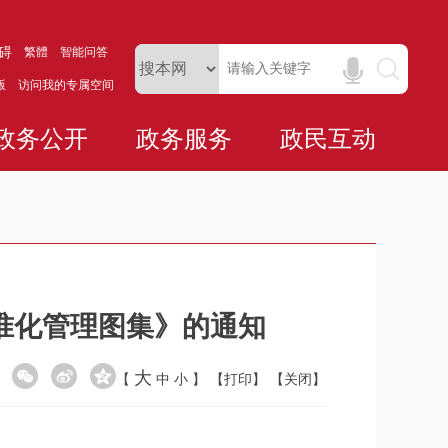
碍
繁體
智能问答
版
访问我的专属空间
政务公开
政务服务
政民互动
准化管理图集》的通知
大
【
中
小
】
【打印】
【关闭】