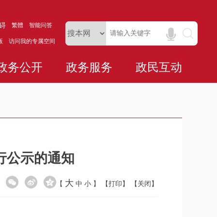
碍
繁體
智能问答
版
访问我的专属空间
政务公开
政务服务
政民互动
行公示的通知
大
【
中
小
】
【打印】
【关闭】