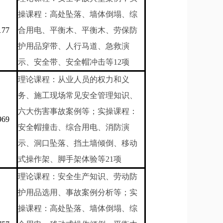
操课程：高处坠落、墙体倒塌、综
177
合用电、平衡木、平衡木、劳保防
护用品穿带、人行马道、急救演
示、安全带、安全帽冲击等12项
理论课程：从业人员的权力和义
务、施工现场常见安全管理知识、
六大伤害事故案例等；实操课程：
969
安全帽撞击、综合用电、消防演
示、洞口坠落、挡土墙倾倒、移动
式操作架、脚手架体验等21项
理论课程：安全生产知识、劳动防
护用品选用、事故案例分析等；实
操课程：高处坠落、墙体倒塌、综