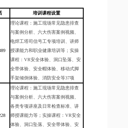
话
培训课程设置
理论课程：施工现场常见隐患排查
与案例分析、六大伤害案例视频、
电焊工塔司信号工专项培训、讲师
389
授课能力和职业健康培训等；实操
课程：VR安全体验、洞口坠落、安
全带体验、安全帽体验、移动式脚
手架倾倒体验、消防安全等37项
理论课程：施工现场常见隐患排查
与案例分析、六大伤害案例视频、
各类专项讲座及日常检查标准、讲
228
师授课能力等；实操课程：VR安全
体验、洞口坠落、安全带体验、安