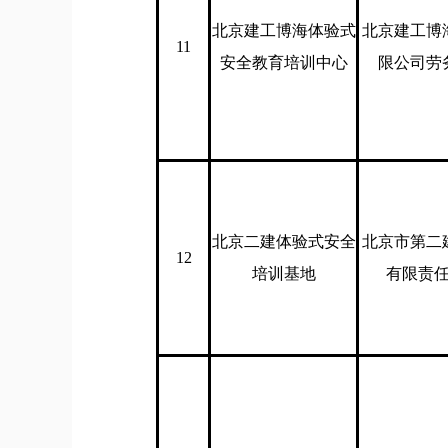
北京建工博海体验式
北京建工博
11
安全教育培训中心
限公司劳
北京二建体验式安全
北京市第二
12
培训基地
有限责