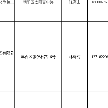
总承包二
朝阳区太阳宫中路
陈高山
18600676
团有限公
丰台区张仪村路16号
林昕丽
13718229