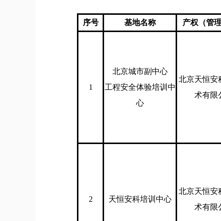
序号
基地名称
产权（管
北京城市副中心
北京天恒安
1
工程安全体验培训中
术有限
心
北京天恒安
2
天恒安科培训中心
术有限