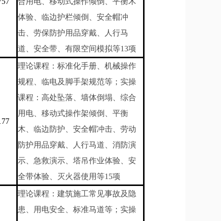
757
合用电、移动式操作倾倒、平衡木
体验、临边护栏倾倒、安全帽冲
击、劳保防护用品穿戴、人行马
道、安全带、有限空间模拟等13项
理论课程：标准化手册、机械操作
规程、临电及脚手架规范等；实操
课程：高处坠落、墙体倒塌、综合
用电、移动式操作架倾倒、平衡
177
木、临边防护、安全帽冲击、劳动
防护用品穿戴、人行马道、消防演
示、急救演示、塔吊作业体验、安
全带体验、灭火器使用等15项
理论课程：建筑施工常见事故及隐
患、用电安全、标准马道等；实操