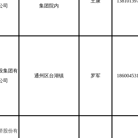
王康
13810139
公司
集团院内
设集团有
通州区台湖镇
罗军
18600453
公司
桥股份有