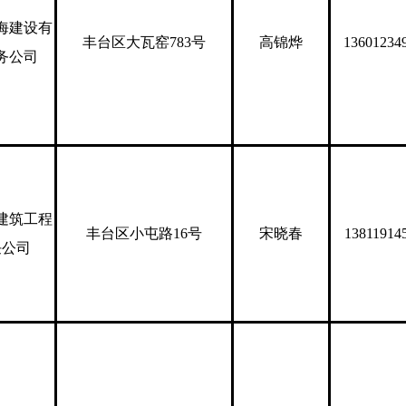
海建设有
丰台区大瓦窑783号
高锦烨
13601234
务公司
建筑工程
丰台区小屯路16号
宋晓春
13811914
任公司