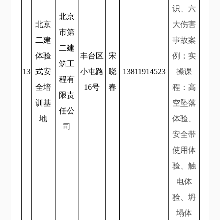
识、六
北京
北京
大伤害
市第
二建
事故案
二建
体验
丰台区
宋
例；实
筑工
13
式安
小屯路
晓
13811914523
操课
程有
全培
16号
春
程：高
限责
训基
空坠落
任公
地
体验、
司
安全带
使用体
验、触
电体
验、坍
塌体