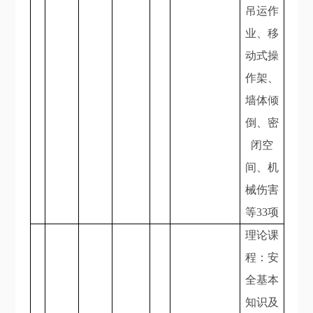
吊运作
业、移
动式操
作架、
墙体倾
倒、密
闭空
间、机
械伤害
等33项
理论课
程：安
全基本
知识及