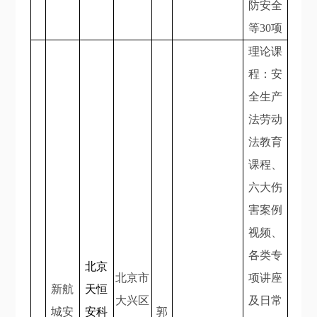
防安全
等30项
理论课
程：安
全生产
法劳动
法教育
课程、
六大伤
害案例
视频、
各类专
北京
北京市
项讲座
新航
天恒
大兴区
及日常
城安
安科
郭