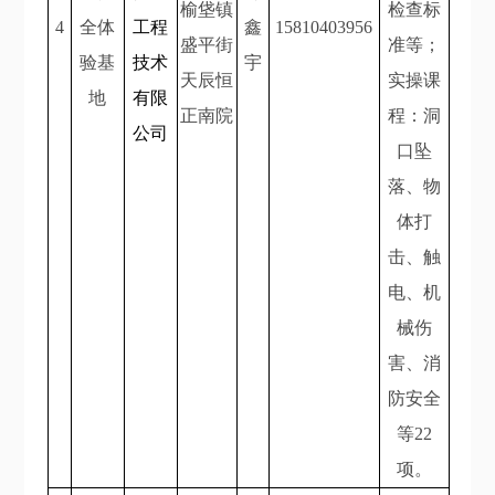
榆垡镇
检查标
4
全体
工程
鑫
15810403956
盛平街
准等；
验基
技术
宇
天辰恒
实操课
地
有限
正南院
程：洞
公司
口坠
落、物
体打
击、触
电、机
械伤
害、消
防安全
等22
项。