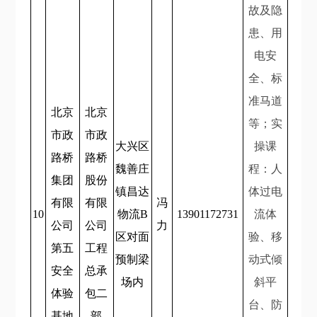
故及隐
患、用
电安
全、标
准马道
北京
北京
等；实
市政
市政
大兴区
操课
路桥
路桥
魏善庄
程：人
集团
股份
镇昌达
体过电
有限
有限
冯
10
物流B
13901172731
流体
公司
公司
力
区对面
验、移
第五
工程
预制梁
动式倾
安全
总承
场内
斜平
体验
包二
台、防
基地
部