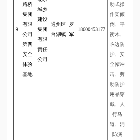
路桥
动式操
城乡
集团
作架倾
建设
有限
通州区
罗
倒、平
9
集团
18600453177
公司
台湖镇
军
衡木、
有限
第四
临边防
责任
安全
护、安
公司
体验
全帽冲
基地
击、劳
动防护
用品穿
戴、人
行马
道、消
防演