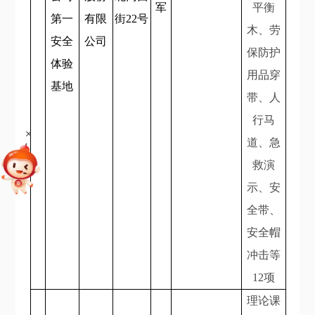
军
平衡
第一
有限
街22号
木、劳
安全
公司
保防护
体验
用品穿
基地
带、人
行马
+
道、急
救演
示、安
全带、
安全帽
冲击等
12项
理论课