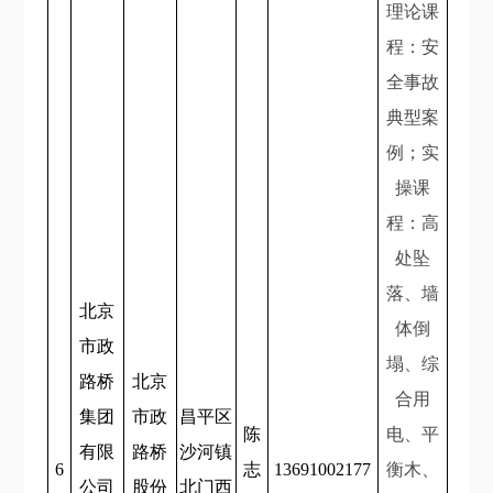
理论课
程：安
全事故
典型案
例；实
操课
程：高
处坠
落、墙
北京
体倒
市政
塌、综
路桥
北京
合用
集团
市政
昌平区
陈
电、平
有限
路桥
沙河镇
6
志
13691002177
衡木、
公司
股份
北门西