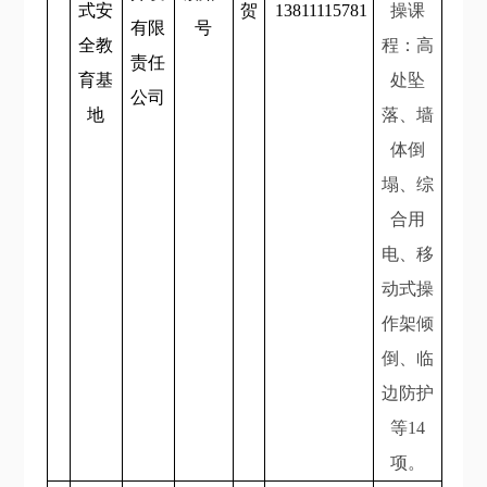
式安
贺
13811115781
操课
有限
号
全教
程：高
责任
育基
处坠
公司
地
落、墙
体倒
塌、综
合用
电、移
动式操
作架倾
倒、临
边防护
等14
项。