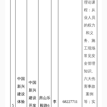
理论课
程：从
业人员
的权力
和义
务、施
工现场
常见安
全管理
知识、
中国
六大伤
中国
新兴
害事故
新兴
建设
案例
建设
房山乐
体验
李
68227711
等；实
5
开发
毅路6