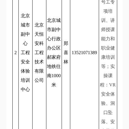
号工专
项培
北京
北京城
训、讲
城市
北京
市副中
师授课
副中
天恒
心行政
能力和
心
安科
郑
办公区
职业健
2
工程
工程
喜
13521071389
郝家府
康培训
安全
技术
林
地铁往
等；实
体验
有限
南1000
操课
培训
公司
米
程：VR
中心
安全体
验、洞
口坠
落、安