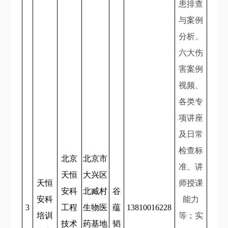
患排查
与案例
分析、
六大伤
害案例
视频、
各类专
项讲座
及日常
检查标
北京
北京市
准、讲
天恒
大兴区
天恒
师授课
安科
北臧村
谷
安科
能力
3
工程
生物医
蕴
13810016228
培训
等；实
技术
药基地
韬