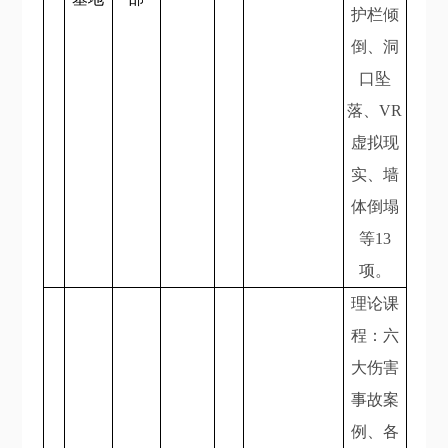
护栏倾
倒、洞
口坠
落、VR
虚拟现
实、墙
体倒塌
等13
项。
理论课
程：六
大伤害
事故案
例、各