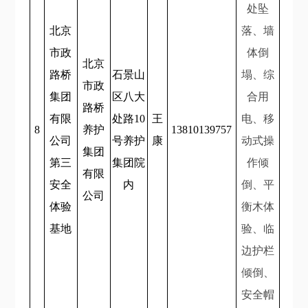
处坠
北京
落、墙
市政
体倒
北京
路桥
石景山
塌、综
市政
集团
区八大
合用
路桥
有限
处路10
王
电、移
8
养护
13810139757
公司
号养护
康
动式操
集团
第三
集团院
作倾
有限
安全
内
倒、平
公司
体验
衡木体
基地
验、临
边护栏
倾倒、
安全帽