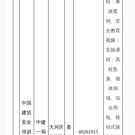
程：事
故案
例、安
全教育
视频；
实操课
程：高
处坠
落、墙
体倒
塌、综
中国
合用
建筑
电、移
安全
中建
大兴区
姜
动式操
培训
一局
60261915