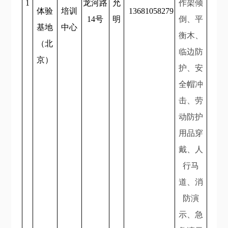
1
龙河路
允
作架倾
体验
培训
13681058279
14号
明
倒、平
基地
中心
衡木、
（北
临边防
京）
护、安
全帽冲
击、劳
动防护
用品穿
戴、人
行马
道、消
防演
示、急