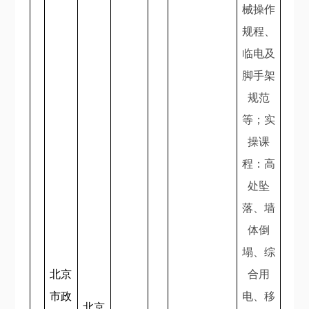
械操作
规程、
临电及
脚手架
规范
等；实
操课
程：高
处坠
落、墙
体倒
塌、综
北京
合用
市政
电、移
北京