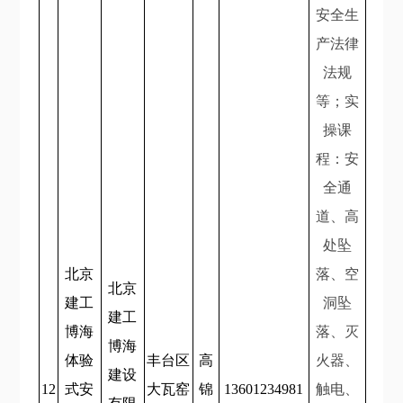
安全生
产法律
法规
等；实
操课
程：安
全通
道、高
处坠
北京
落、空
北京
建工
洞坠
建工
博海
落、灭
博海
体验
丰台区
高
火器、
建设
12
式安
大瓦窑
锦
13601234981
触电、