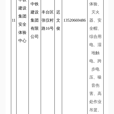
中铁
体验、
建设
建设
丰台区
迟
灭火
集团
11
集团
张仪村
文
13520669486
器、安
安全
有限
路16号
俊
全帽、
体验
公司
综合用
中心
电、湿
地触
电、跨
步电
压、噪
音伤
害、高
处作业
吊篮、