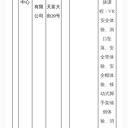
中心
操课
有限
天富大
程：VR
公司
街20号
安全体
验、洞
口坠
落、安
全带体
验、安
全帽体
验、移
动式脚
手架倾
倒体
验、消