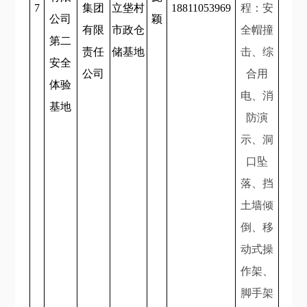
7
集团
立垡村
18811053969
程：安
公司
颖
有限
市政仓
全帽撞
第二
责任
储基地
击、综
安全
公司
合用
体验
电、消
基地
防演
示、洞
口坠
落、挡
土墙倾
倒、移
动式操
作架、
脚手架