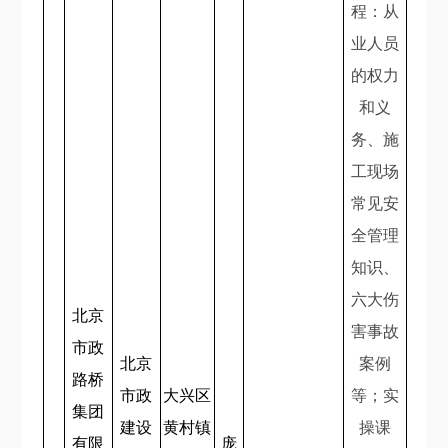
程：从
业人员
的权力
和义
务、施
工现场
常见安
全管理
知识、
六大伤
北京
害事故
市政
北京
案例
路桥
市政
大兴区
等；实
集团
建设
黄村镇
操课
有限
庞