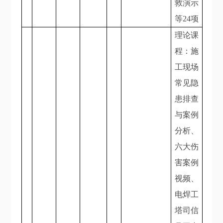
救演示
等24项
理论课
程：施
工现场
常见隐
患排查
与案例
分析、
六大伤
害案例
视频、
电焊工
塔司信