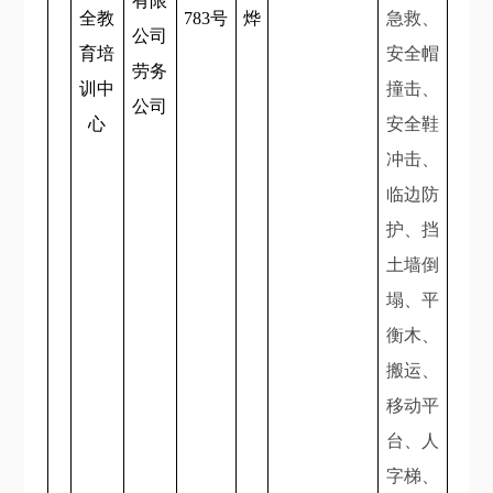
有限
全教
783号
烨
急救、
公司
育培
安全帽
劳务
训中
撞击、
公司
心
安全鞋
冲击、
临边防
护、挡
土墙倒
塌、平
衡木、
搬运、
移动平
台、人
字梯、