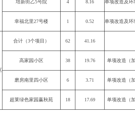
培新街乙5号院
4
8.16
单项改造及环
幸福北里27号楼
1
0.52
单项改造及环
合计（3个项目）
62
41.16
高家园小区
38
19.76
单项改造（
区
磨房南里四小区
6
3.71
单项改造（
超莱绿色家园赢秋苑
18
17.69
单项改造（