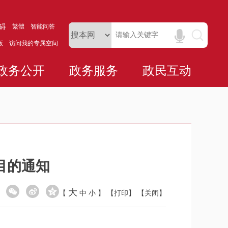
碍
繁體
智能问答
版
访问我的专属空间
政务公开
政务服务
政民互动
目的通知
大
【
中
小
】
【打印】
【关闭】