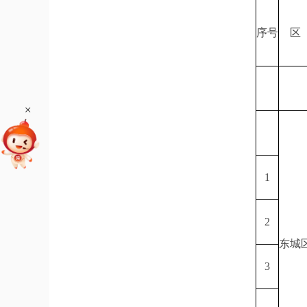
序号
区
+
1
2
东城
3