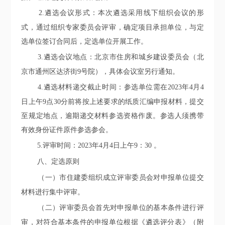
2.
遴选会议形式：本次遴选采用线下组织会议的形
式，
通过
组织专家委员会评审，
确定
项目
承担单位，与定
选单位签订合同后，定选单位开展工作。
3.
遴选会议地点：北京市住房和城乡建设委员会（北
京市通州区达济街
9
号院），具体会议室另行通知。
4.
遴选材料递交截止时间：参选单位需在
2023
年
4
月
4
日上午
9
点
30
分前将按上述要求的纸质汇编申报材料，提交
至规定地点，逾期递交材料参选资格作废。参选人须携带
有效身份证件原件参选参会。
5.
评审时间：
2023
年
4
月
4
日上午
9
：
30
。
八
、定选原则
（一）
市住建委
组织成立评审委员会对申报单位提交
材料进行集中评审。
（二）评审委员会首先对申报单位的基本
条件进行评
审，对符合基本条件的申报单位根据
《
遴选评分表
》（附