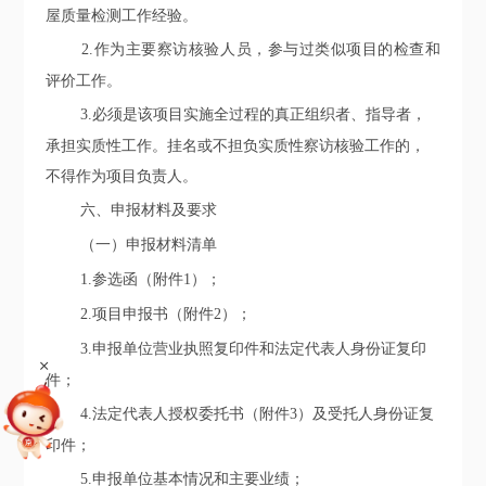
屋质量检测工作经验。
2.作为主要
察访核验人员
，参与过
类似项目的检查和
评价
工作
。
3.必须是该项目实施全过程的真正组织者、指导者，
承担实质性工作
。
挂名或不担负实质性
察访核验
工作的，
不得作为项目负责人。
六
、申报材料
及要求
（一）
申报材料清单
1.
参选函（附件1）；
2.
项目申报书（附件2）；
3.
申报单位营业执照复印件
和
法定代表人身份证复印
+
件；
4.
法定代表人授权委托书
（附件
3
）及受托人身份证复
印件；
5.
申报
单位基本情况和
主要
业绩；