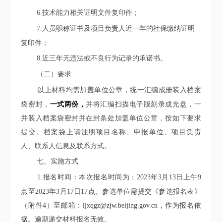
6.
技术能力相关证明文件复印件；
7.
人员职称证书及项目负责人近一年的社保缴纳证明
复印件；
8.
近三年无违法或不良行为记录的承诺书。
（二）要求
以上材料均需加盖单位公章，统一汇编成册装入档案
袋密封
，
一式两份，
并将汇编扫描电子版刻录成光盘
，
一
并装入档案袋密封并在封条处加盖单位公章
，按如下要求
提交
。档案袋上请注明项目名称、申报单位、项目负责
人、联系人信息及联系方式。
七
、实施方式
1.
报名时间：本次报名时间为：
2023
年
3
月
13
日上午
9
点至
2023
年
3
月
17
日
17
点。参选单位需提交《参选报名表》
（附件
4
）至邮箱：
ljxqgz@zjw.beijing.gov.cn
，作为报名依
据。
逾期递交材料报名无效。