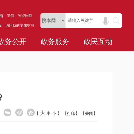
碍
繁體
智能问答
版
访问我的专属空间
政务公开
政务服务
政民互动
？
大
【
中
小
】
【打印】
【关闭】