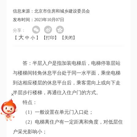
信息来源：北京市住房和城乡建设委员会
发布时间：2023年10月07日
分享：
大
【
中
小
】
【打印】
【关闭】
答：半层入户是指加装电梯后，电梯停靠层站
与楼梯间转角休息平台处于同一水平面，乘坐电梯
到达相应楼层的休息平台后，乘客需向上或向下走
半层步行楼梯，再通往入住户门的方式。
+
特点：
（1）一般设置在单元门入口处；
（2）电梯离住户有一定距离和角度，对低层住
户采光影响小；