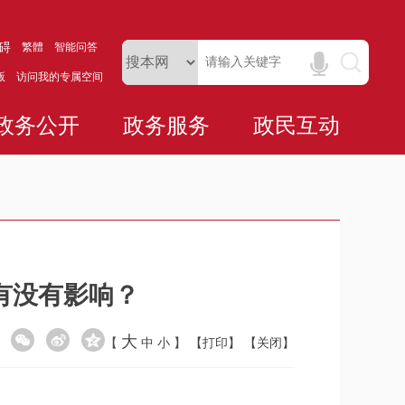
碍
繁體
智能问答
版
访问我的专属空间
政务公开
政务服务
政民互动
有没有影响？
大
【
中
小
】
【打印】
【关闭】