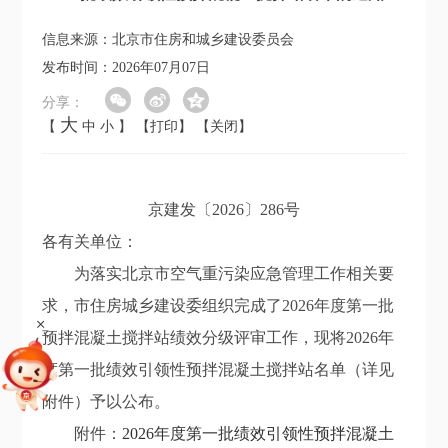
信息来源：北京市住房和城乡建设委员会
发布时间：2026年07月07日
分享：
大
【
中
小
】
【打印】
【关闭】
京建发〔2026〕286号
各有关单位：
为落实北京市空气重污染应急管理工作相关要
求
，市住房城乡建设委组织完成了
202
6
年
度第一批
+
预拌混凝土搅拌站绩效分级
评审工作，
现将
202
6
年
度第一批
绩效引领性预拌混凝土搅拌站
名单
（
详见
附件
）
予以公布。
附件：
2026年度第一批绩效引领性预拌混凝土