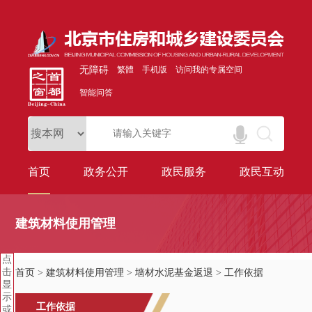
无障碍
繁體
手机版
访问我的专属空间
智能问答
首页
政务公开
政民服务
政民互动
建筑材料使用管理
点
击
首页
>
建筑材料使用管理
>
墙材水泥基金返退
>
工作依据
显
示
工作依据
或