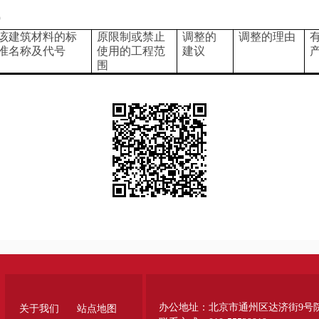
）
该建筑材料的标
原限制或禁止
调整的
调整的理由
准名称及代号
使用的工程范
建议
围
办公地址：北京市通州区达济街9号
关于我们
站点地图