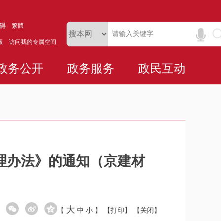
碍
繁體
版
访问我的专属空间
政务公开
政务服务
政民互动
理办法》的通知（京建材
大
【
中
小
】
【打印】
【关闭】