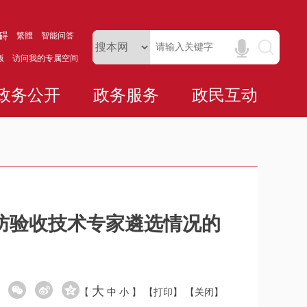
碍
繁體
智能问答
版
访问我的专属空间
政务公开
政务服务
政民互动
防验收技术专家遴选情况的
大
【
中
小
】
【打印】
【关闭】