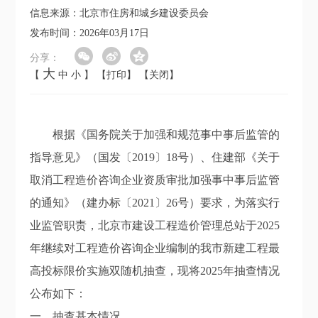
信息来源：北京市住房和城乡建设委员会
发布时间：2026年03月17日
分享：
大
【
中
小
】
【打印】
【关闭】
根据《国务院关于加强和规范事中事后监管的
指导意见》（国发〔2019〕18号）、住建部
《关于
取消工程造价咨询企业资质审批加强事中事后监管
的通知》
（建办标〔2021〕26号）要求
，为落实行
业监管职责，北京市建设工程造价管理总站于
202
5
年继续对
工程
造价咨询企业编制的我市
新建工程
最
高投标限价实施双随机抽查，
现将2
02
5
年抽查情况
公布如下：
一、抽查基本情况