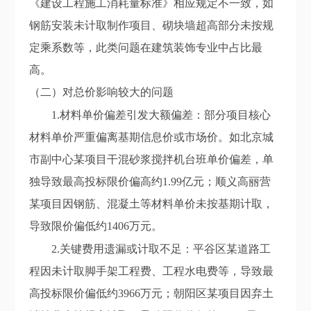
《建设工程施工消耗量标准》
相应
规定
不一致，如
钢筋安装未计取制作
项目
、砌块墙超高部分未按规
定乘系数等，此类问题在建筑装饰专业中占比最
高。
（二）对
总价
影响较大的问题
1.
材料单价偏差引发大额偏差：部分项目核心
材料单价严重偏离基期信息价或市场价。如北京城
市副中心某项目干混砂浆搅拌机
台班
单价偏差，单
独导致最高投标限价偏高约1.99亿元；顺义高丽营
某项目因钢筋、混凝土等材料单价未按基期计取，
导致限价偏低约1406万元。
2.
关键费用遗漏或
计取不足
：平谷区某道路工
程因未计取脚手架工程费、工程水电费等，导致最
高投标限价偏低约396
6
万元；朝阳区某项目因弃土