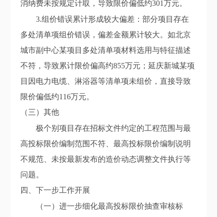
消纳费未按规定计取，导致限价偏低约301万元。
3.
组价错误累计形成较大偏差：部分项目存在
多处清单项组价错误，偏差金额累计较大。如北京
城市副中心某项目多处清单项材料选用与特征描述
不符，导致累计限价偏高约
855万
元；延庆新城某项
目因电力电缆、淋浴器等清单项未组价，
直接
导致
限价偏低约116万元。
（三）
其他
极个别项目存在招标文件约定的工程范围与最
高投标限价编制范围不符、最高投标限价编制说明
不规范、未按最新发布的造价动态调整文件执行等
问题。
四、下一步工作开展
（
一
）
进一步细化最高投标限价抽查审核标