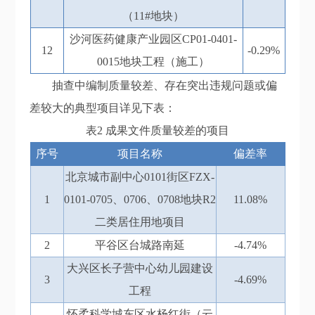
（11#地块）
沙河医药健康产业园区CP01-0401-
12
-0.29%
0015地块工程（施工）
抽查中编制质量较差、存在
突出
违规问题或偏
差较大的
典型
项目详见下表：
表2
成果文件质量较
差
的项目
序号
项目名称
偏差率
北京城市副中心0101街区FZX-
1
0101-0705、0706、0708地块R2
11.08%
二类居住用地项目
2
平谷区台城路南延
-4.74%
大兴区长子营中心幼儿园建设
3
-4.69%
工程
怀柔科学城东区水杨红街（云