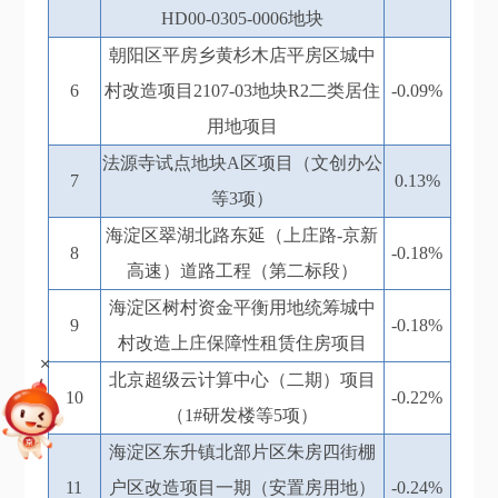
HD00-0305-0006地块
朝阳区平房乡黄杉木店平房区城中
6
村改造项目2107-03地块R2二类居住
-0.09%
用地项目
法源寺试点地块A区项目（文创办公
7
0.13%
等3项）
海淀区翠湖北路东延（上庄路-京新
8
-0.18%
高速）道路工程（第二标段）
海淀区树村资金平衡用地统筹城中
9
-0.18%
村改造上庄保障性租赁住房项目
+
北京超级云计算中心（二期）项目
10
-0.22%
（1#研发楼等5项）
海淀区东升镇北部片区朱房四街棚
11
户区改造项目一期（安置房用地）
-0.24%