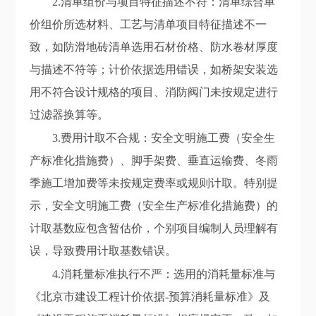
2.清单
组价与项目特征描述不符：清单综合单
价组价所选材料、工艺与清单项目特征描述不一
致，如防滑地砖清单选用石材价格、防水卷材厚度
与描述不符等
；计价依据选
用错误，如桥架安装选
用不符合设计规格的
项目
、消防阀门未按规定进行
过滤器换算等。
3.
费用计取不合规：安全文明施工费
（
安全生
产标准化措施费
）
、脚手架费、垂直运输费、冬雨
季施工增加费等未按规定费率或规则计取。特别提
示，安全文明施工费
（
安全生产标准化措施费
）
的
计取基数应包含暂估价，个别项目编制人员理解有
误，导致费用计取
基数
错误。
4.
消耗量标准执行不严：
选
用的消耗量
标准
与
《北京市建设工程计价依据-预算消耗量标准》
及