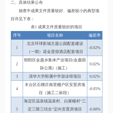
二、具体结果公布
抽查中成果文件质量较好、
偏差
较小的
典型
项
目详见下表：
表1
成果文件质量较好的项目
序号
项目名称
偏差率
北京环球影城主题公园配套建设
1
-0.02%
（一期）诺金度假酒店配套项目
朝阳区金盏乡集体产业项目(金盏国
2
0.02%
际公寓)（施工）
3
清华大学附属中学游泳馆项目
0.02%
丰台区石榴庄南里棚户区安置房项
4
-0.05%
目（施工二标段）
海淀区温泉镇温泉村、白家疃村“三
5
定三限三结合”定向安置房项目
-0.08%