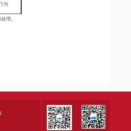
行为
查处理。
院