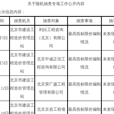
关于随机抽查专项工作公开内容
公示信息内容：
间
抽查机关
抽查对象
抽查事项
抽
北京市建设工
利比工程咨询
最高投标限价编制
未发
月5
日
程造价管理总
（北京）有限公
情况
站
司
北京市建设工
北京中诚正信工
最高投标限价编制
未发
月5
日
程造价管理总
程咨询有限公司
情况
站
北京市建设工
北京荣广盛工程
最高投标限价编制
未发
12
日
程造价管理总
管理有限公司
情况
站
北京市建设工
北京京咨工程项
最高投标限价编制
未发
19
日
程造价管理总