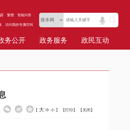
碍
繁體
智能问答
版
访问我的专属空间
政务公开
政务服务
政民互动
息
大
【
中
小
】
【打印】
【关闭】