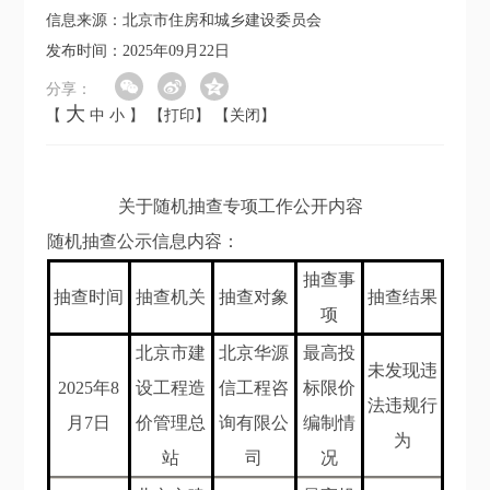
信息来源：北京市住房和城乡建设委员会
发布时间：2025年09月22日
分享：
大
【
中
小
】
【打印】
【关闭】
关于随机抽查专项工作公开内容
随机抽查公示信息内容：
抽查事
抽查时间
抽查机关
抽查对象
抽查结果
项
北京市建
北京华源
最高投
未发现违
202
5年8
设工程造
信工程咨
标限价
法违规行
月7
日
价管理总
询有限公
编制情
为
站
司
况